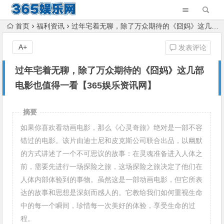
首页
福利资讯
过年宅着无聊，除了万众期待的《囧妈》这几部电影也值得一看【365娱乐资讯网】
A+
发表评论
过年宅着无聊，除了万众期待的《囧妈》这几部
电影也值得一看【365娱乐资讯网】
摘要
如果你喜欢看动画电影，那么《心灵奇旅》绝对是一部不容
错过的电影。该片由迪士尼和皮克斯公司联合出品，以幽默
的方式讲述了一个不可思议的故事：在灵魂准备进入人体之
前，需要先进行一场探险之旅，这场探险之旅决定了他们在
人体内部体验到的事物。虽然这是一部动画电影，但它所表
达的故事和思想是深刻而感人的。它教给我们如何重视生命
中的每一个瞬间，珍惜每一次美好的体验，享受生命的过
程。