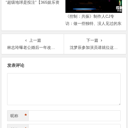
“超级地球是投注”【365娱乐资
讯网】
《控制：共振》制作人CJ专
访：做一些独特、没人见过的东
西【365娱乐资讯网】
上一篇
下一篇
林志玲曝老公婚后一年改变，为造人竟在床上做手脚【365娱乐资讯网】
沈梦辰参加演员请就位这档综艺节目，对于主持人的提问大方回答【365娱乐资讯网】
文
发表评论
章
导
航
*
昵称