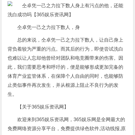
仝卓凭一己之力拉下数人，身
总的来说，仝卓凭一己之力拉下数人，让自己身上
背负着较为严重的污点。而其后的行为，即使尝试洗白
也难以让人忘却他曾经对团队和电竞圈带来的伤害。因
此，我们需要思考和呼吁的，便是能够形成更加完备的
体育产业监管体系，在保障个人自由的同时，也能够防
止类似事件再次发生，并从根源上阻止不良行为的发
生。
【关于365娱乐资讯网】
欢迎来到365娱乐资讯网，365娱乐网是全网最大的
免费网络资源分享平台，免费提供绿色软件,活动线报,原