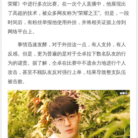
荣耀》中进行多次比赛。在一次个人直播中，他展现出
了高超的技术，被众多网友称为“荣耀之王”。但是，一段
时间后，有粉丝举报他使用外挂，并将相关证据上传到
网络平台上。
事情迅速发酵，对于外挂这一点，有人支持，有人
反感。但是，更为普遍的是对于仝卓拉下数名队友的行
为的谴责。据了解，仝卓在比赛中不遗余力地进行个人
攻击，甚至不顾队友反对强行上单，结果导致整支队伍
被击败。