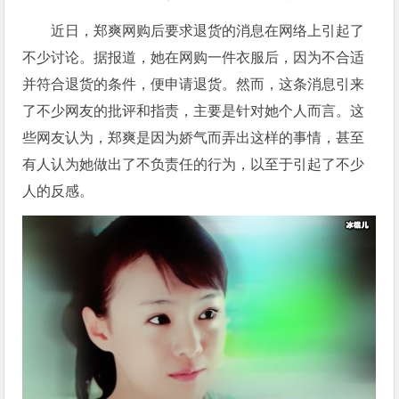
近日，郑爽网购后要求退货的消息在网络上引起了
不少讨论。据报道，她在网购一件衣服后，因为不合适
并符合退货的条件，便申请退货。然而，这条消息引来
了不少网友的批评和指责，主要是针对她个人而言。这
些网友认为，郑爽是因为娇气而弄出这样的事情，甚至
有人认为她做出了不负责任的行为，以至于引起了不少
人的反感。