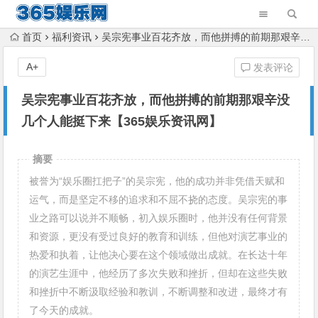
首页
福利资讯
吴宗宪事业百花齐放，而他拼搏的前期那艰辛没几个人能挺下来【365娱乐资讯网】
A+
发表评论
吴宗宪事业百花齐放，而他拼搏的前期那艰辛没
几个人能挺下来【365娱乐资讯网】
摘要
被誉为“娱乐圈扛把子”的吴宗宪，他的成功并非凭借天赋和
运气，而是坚定不移的追求和不屈不挠的态度。吴宗宪的事
业之路可以说并不顺畅，初入娱乐圈时，他并没有任何背景
和资源，更没有受过良好的教育和训练，但他对演艺事业的
热爱和执着，让他决心要在这个领域做出成就。在长达十年
的演艺生涯中，他经历了多次失败和挫折，但却在这些失败
和挫折中不断汲取经验和教训，不断调整和改进，最终才有
了今天的成就。