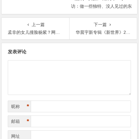
访：做一些独特、没人见过的东
西【365娱乐资讯网】
上一篇
下一篇
孟非的女儿撞脸杨紫？网友：别说还真有点像【365娱乐资讯网】
华晨宇新专辑《新世界》20分钟破千万销售额，登顶数字专辑畅销榜总榜【365娱乐资讯网】
文
发表评论
章
导
航
*
昵称
*
邮箱
网址