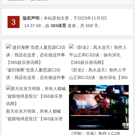
版权声明：
本站原创文章，于2023年11月3日
14:37:08
，由
365体育
发表，共 558 字。
“递归海豚”负责人夏思源CJ访
《卧龙2：凤火连天》制作人平
谈：我还在这里，还在做这件事
山正和CJ访谈：纵向深化【365
【365娱乐资讯网】
娱乐资讯网】
那天在东方明珠，所有人都喊
“超级地球是投注”【365娱乐资
讯网】
《控制：共振》制作人CJ专