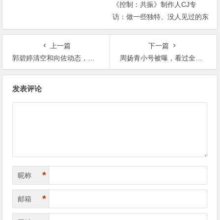
《控制：共振》制作人CJ专
访：做一些独特、没人见过的东
西【365娱乐资讯网】
上一篇
下一篇
郭碧婷清空和向佐动态，最新互动已在几个月之前向佐微博被围攻【365娱乐资讯网】
周扬青小号被曝，看过全部博文后网友表示九年时光终究错付了【365娱乐资讯网】
文
发表评论
章
导
航
*
昵称
*
邮箱