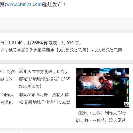
官网
(
www.xmnxs.com
)整理发布！
3日
11:21:49
，由
365体育
发表，共 930 字。
：她天生就是为大银幕而生【365娱乐资讯网】 - 365娱乐资讯网
》制作人
那天在东方明珠，所有人都
纵向深化
喊“超级地球是投注”【365娱
乐资讯网】
《控制：共振》制作人CJ专
访：做一些独特、没人见过
的东西【365娱乐资讯网】