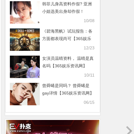
韩菲儿身高资料作假? 亚洲
小姐选美出身却作假！
【365娱乐资讯网】
10/08
《碧海黑帆》试玩报告：各
方面都表现尚可【365娱乐
资讯网】
12/23
女演员温晴资料， 温晴是真
名吗【365娱乐资讯网】
10/11
曾舜晞是同吗？ 曾舜晞是
gay详情【365娱乐资讯网】
06/15