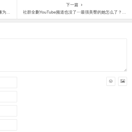
下一篇
讯网】
社群全删YouTube频道也没了⋯最强美臀的她怎么了？【365娱乐资讯网】