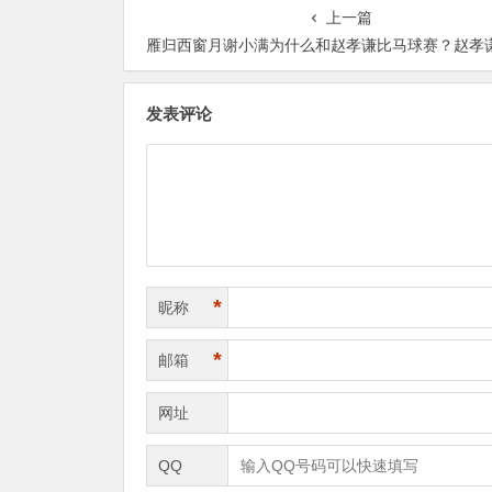
上一篇
雁归西窗月谢小满为什么和赵孝谦比马球赛？赵孝谦为什么准备放下谢【365娱乐资
发表评论
*
昵称
*
邮箱
网址
QQ