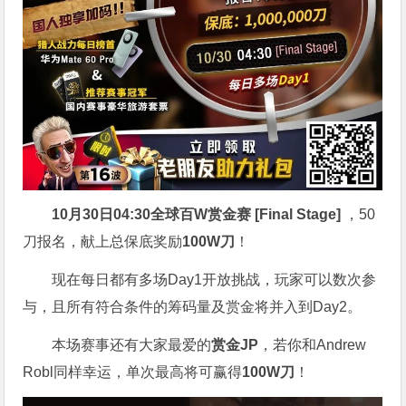
10月30日04:30
全球百W赏金赛 [Final Stage]
，50
刀报名，献上总保底奖励
100W刀
！
现在每日都有多场Day1开放挑战，玩家可以数次参
与，且所有符合条件的筹码量及赏金将并入到Day2。
本场赛事还有大家最爱的
赏金JP
，若你和Andrew
Robl同样幸运，单次最高将可赢得
100W刀
！