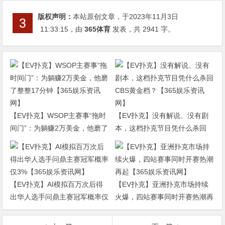
版权声明：
本站原创文章，于2023年11月3日
11:33:15
，由
365体育
发表，共 2941 字。
【EV扑克】WSOP主赛事“拖时
【EV扑克】没有解说、没有剧
间门”：为躺赚2万美金，他磨了
本，这档扑克节目凭什么杀回
整整17分钟【365娱乐资讯网】
CBS黄金档？【365娱乐资讯
网】
【EV扑克】AI模拟百万次后得
【EV扑克】亚洲扑克市场持续
出华人选手问鼎主赛冠军概率仅
火爆，四站赛事同时开赛热潮再
3%【365娱乐资讯网】
起【365娱乐资讯网】