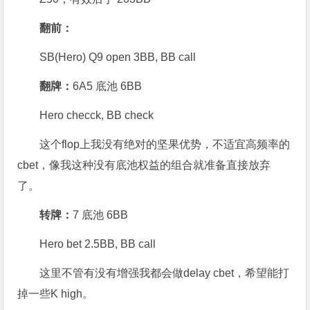
翻前：
SB(Hero) Q9 open 3BB, BB call
翻牌：
6A5 底池 6BB
Hero checck, BB check
这个flop上我没有绝对的坚果优势，不适宜高频率的
cbet，像我这种没有底池权益的组合就准备直接放弃
了。
转牌：
7 底池 6BB
Hero bet 2.5BB, BB call
这里不管有没有增强我都会做delay cbet，希望能打
掉一些K high。