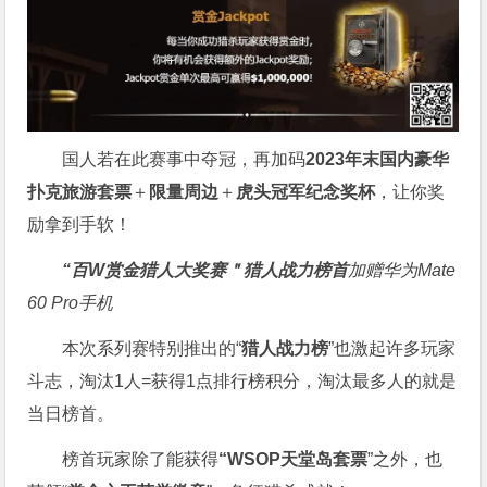
国人若在此赛事中夺冠，再加码
2023年末国内豪华
扑克旅游套票
＋
限量周边
＋
虎头冠军纪念奖杯
，让你奖
励拿到手软！
“百W赏金猎人大奖赛＂
猎人战力榜首
加赠华为Mate
60 Pro手机
本次系列赛特别推出的“
猎人战力榜
”也激起许多玩家
斗志，淘汰1人=获得1点排行榜积分，淘汰最多人的就是
当日榜首。
榜首玩家除了能获得
“WSOP天堂岛套票
”之外，也