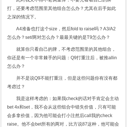
打，还要考虑范围里其他组合怎么办？尤其在后手如此
之深的情况下。
A4准备也打这个size，然后fold to raise吗？A3/A2
怎么办？set/两对怎么办？最最关键的是T9怎么办？
就算你只看自己的牌，不考虑范围里的其他组合，
你还是有一个非常棘手的问题：Q9打重注后，被推allin
怎么办？
并不是说Q9不能打重注，但是这些问题你有没有都
考虑过？
我是这样考虑的：如果我check的话对手肯定会主动
bet 4x和set，我不会从这些组合中错失价值，只有可能
会多拿价值，因为他可能会打小注然后call我的check
raise。他不会bet所有的两对，比方说87这种，他可能会