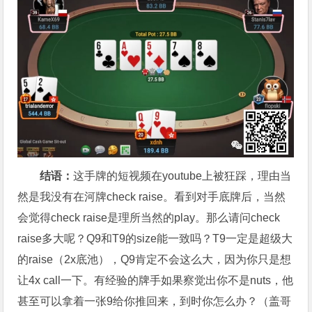
结语：
这手牌的短视频在youtube上被狂踩，理由当
然是我没有在河牌check raise。看到对手底牌后，当然
会觉得check raise是理所当然的play。那么请问check
raise多大呢？Q9和T9的size能一致吗？T9一定是超级大
的raise（2x底池），Q9肯定不会这么大，因为你只是想
让4x call一下。有经验的牌手如果察觉出你不是nuts，他
甚至可以拿着一张9给你推回来，到时你怎么办？（盖哥