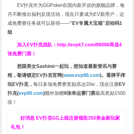
EV扑克作为GGPoker在国内新开设的旗舰品牌，每
月不断推出福利反馈活动，现在只要成为EV新用户，达
成免费赛任务就可以获得——
“EV专属大宝箱”启动码1
组
加入EV扑克战队：
http://evpk7.com/96088
再送4
张免费门票！
想跟美女Sashimi一起玩，
想知道最新资讯与赛
程，
敬请锁定EV扑克官网(
www.evp86.com
)。
看牌手痒
玩EV扑克，
每日多场免费赛奖励高达20w，现在注册
EV
扑克(
evp86.com
)
额外加赠
8张幸运赛门票
最高奖励1500
倍！
好消息 EV扑克GG上线注册领取350美金新玩家
礼包！