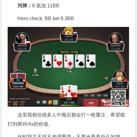
河牌：
8 底池 11BB
Hero check, BB bet 8.3BB
这里我相信很多人中顺后都会打一枪重注，希望能
打到两对/4x的价值。
此时我又不得不老调重弹：不要光看着自己的牌