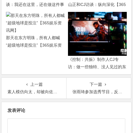
谈：我还在这里，还在做这件事
山正和CJ访谈：纵向深化【365
【365娱乐资讯网】
娱乐资讯网】
那天在东方明珠，所有人都喊
“超级地球是投注”【365娱乐资
讯网】
《控制：共振》制作人CJ专
访：做一些独特、没人见过的东
西【365娱乐资讯网】
上一篇
下一篇
素人模仿向太，却被向佐质问喜欢什么颜色的麻袋，网友：玩儿不起【365娱乐资讯网】
张雨琦参加选秀节目，反被粉丝拖了后腿网友：赶快回去演戏【365娱乐资讯网】
文
发表评论
章
导
航