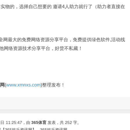
挺多实物的，选择自己想要的 邀请4人助力就行了（助力者直接在
是全网最大的免费网络资源分享平台，免费提供绿色软件,活动线
其他网络资源技术分享平台，好货不私藏！
官网
(
www.xmnxs.com
)整理发布！
3日
11:25:47
，由
365体育
发表，共 252 字。
365娱乐资讯网】 - 365娱乐资讯网