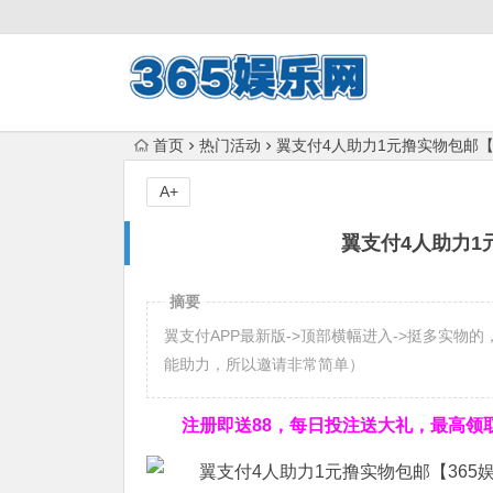
首页
热门活动
翼支付4人助力1元撸实物包邮【
A+
翼支付4人助力1
摘要
翼支付APP最新版->顶部横幅进入->挺多实物
能助力，所以邀请非常简单）
注册即送88，
每日投注送大礼，最高领取1