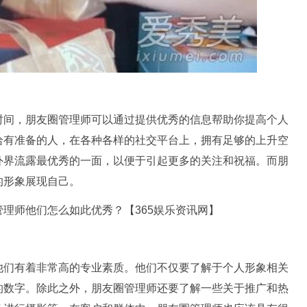
时间，朋友圈管理师可以通过提供优秀的信息帮助你提高个人
给有准备的人，在各种各样的社交平台上，拥有足够的上升空
外界流露最优秀的一面，以便于引起更多的关注和祝福。而朋
的形象展现自己。
他们有着非常高的专业素质。他们不仅要了解于个人形象相关
的数字。除此之外，朋友圈管理师还要了解一些关于推广和热