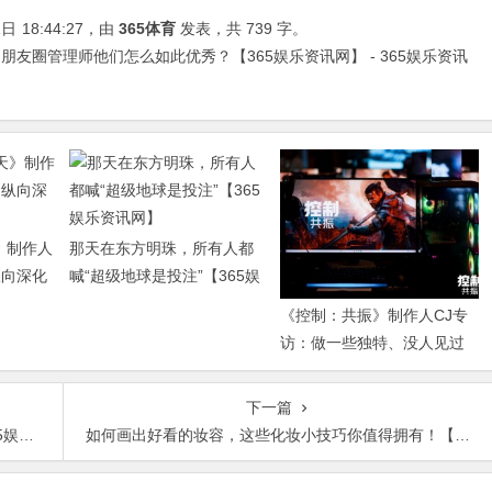
1日
18:44:27
，由
365体育
发表，共 739 字。
友圈管理师他们怎么如此优秀？【365娱乐资讯网】 - 365娱乐资讯
》制作人
那天在东方明珠，所有人都
纵向深化
喊“超级地球是投注”【365娱
乐资讯网】
《控制：共振》制作人CJ专
访：做一些独特、没人见过
的东西【365娱乐资讯网】
下一篇
网】
如何画出好看的妆容，这些化妆小技巧你值得拥有！【365娱乐资讯网】