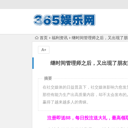
首页
福利资讯
继时间管理师之后，又出现了朋
A+
继时间管理师之后，又出现了朋友
摘要
在社交媒体的日益普及下，社交媒体影响力愈发
那些有能力生产出高质量内容，却不太会发布的
赢得了越来越多人的青睐。
注册即送88，
每日投注送大礼，最高领取1