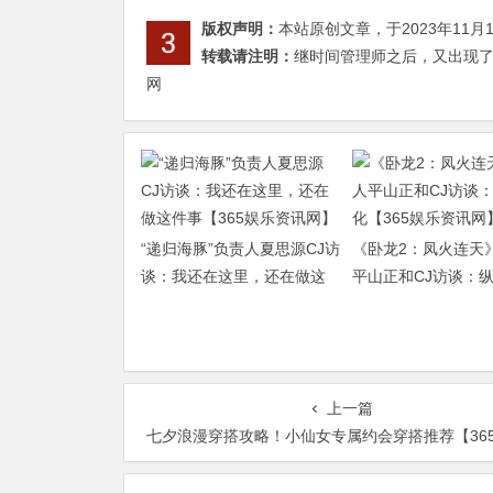
版权声明：
本站原创文章，于2023年11月
转载请注明：
继时间管理师之后，又出现了朋
网
“递归海豚”负责人夏思源CJ访
《卧龙2：凤火连天
谈：我还在这里，还在做这
平山正和CJ访谈：
件事【365娱乐资讯网】
【365娱乐资讯网】
上一篇
七夕浪漫穿搭攻略！小仙女专属约会穿搭推荐【365娱乐资讯