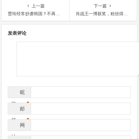
上一篇
下一篇
贾玲经常抄袭韩国？不再全民皆爱？【365娱乐资讯网】
肖战王一博获奖，粉丝得知后太激动【365娱乐资讯网】
文
发表评论
章
导
航
昵
*
称
邮
*
箱
网
址