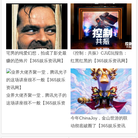
宅男的纯爱幻想，拍成了影史最
《控制：共振》CJ试玩报告：
赚的恐怖片【365娱乐资讯网】
红黑红黑的【365娱乐资讯网】
业界大佬齐聚一堂，腾讯光子的
这场讲座很不一般【365娱乐资
讯网】
今年ChinaJoy，金山世游的联
动彻底破圈了【365娱乐资讯
网】