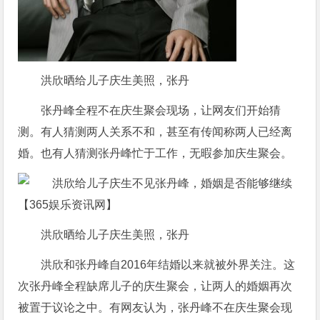
洪欣晒给儿子庆生美照，张丹
张丹峰全程不在庆生聚会现场，让网友们开始猜
测。有人猜测两人关系不和，甚至有传闻称两人已经离
婚。也有人猜测张丹峰忙于工作，无暇参加庆生聚会。
洪欣晒给儿子庆生美照，张丹
洪欣和张丹峰自2016年结婚以来就被外界关注。这
次张丹峰全程缺席儿子的庆生聚会，让两人的婚姻再次
被置于议论之中。有网友认为，张丹峰不在庆生聚会现