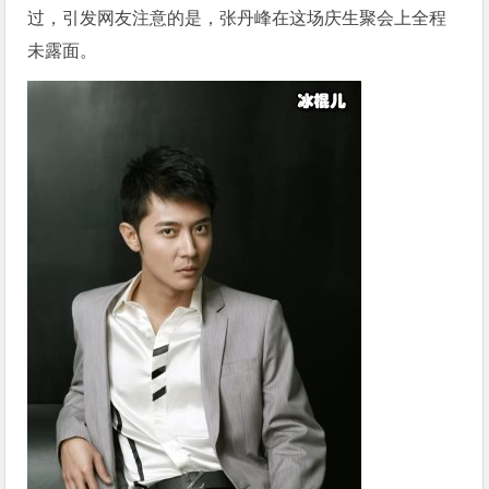
过，引发网友注意的是，张丹峰在这场庆生聚会上全程
未露面。