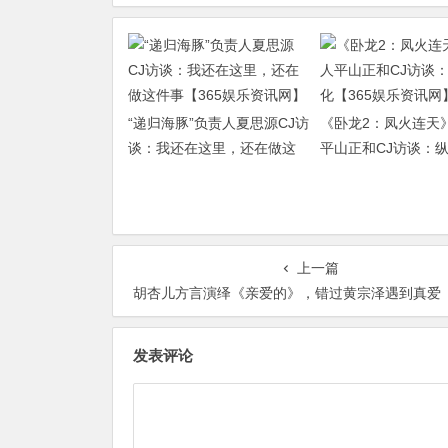
“递归海豚”负责人夏思源CJ访
《卧龙2：凤火连天
谈：我还在这里，还在做这
平山正和CJ访谈：
件事【365娱乐资讯网】
【365娱乐资讯网】
上一篇
胡杏儿方言演绎《亲爱的》，错过黄宗泽遇到真爱【365娱乐资
发表评论