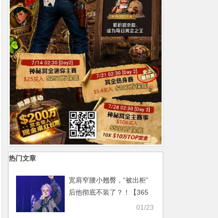
热门文章
宽肩窄腰小翘臀，“被出柜”
后他彻底不装了？！【365
娱乐资讯网】
01/23