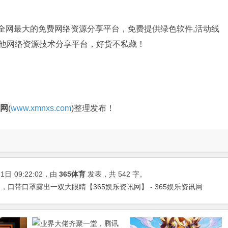
是全网最大的免费网络资源分享平台，免费提供绿色软件,活动线
其他网络资源技术分享平台，好货不私藏！
官网
(
www.xmnxs.com
)整理发布！
31日
09:22:02
，由
365体育
发表，共 542 字。
口带口罩露出一双大眼睛【365娱乐资讯网】 - 365娱乐资讯网