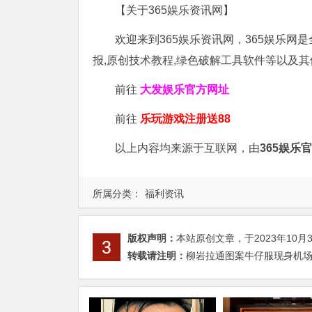
【关于365娱乐资讯网】
欢迎来到365娱乐资讯网，365娱乐网
报,原创技术教程,绿色破解工具软件等以及
前往
大发娱乐
官方网址
前往
乐玩游戏注册送88
以上内容均来源于互联网，由
365娱乐
所属分类：
福利资讯
版权声明：
本站原创文章，于2023年10月
转载请注明：
柳岩拉通图案牛仔服现身机场，