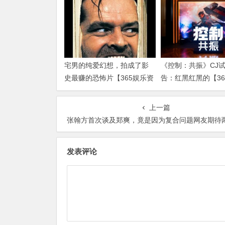
宅男的纯爱幻想，拍成了影
《控制：共振》CJ
史最赚的恐怖片【365娱乐资
告：红黑红黑的【36
讯网】
讯网】
上一篇
张翰方首次谈及郑爽，竟是因为复合问题网友期待两个人复合！【365娱乐资
发表评论