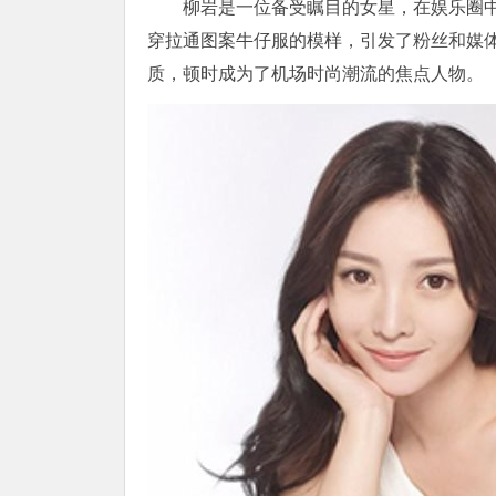
柳岩是一位备受瞩目的女星，在娱乐圈
穿拉通图案牛仔服的模样，引发了粉丝和媒
质，顿时成为了机场时尚潮流的焦点人物。