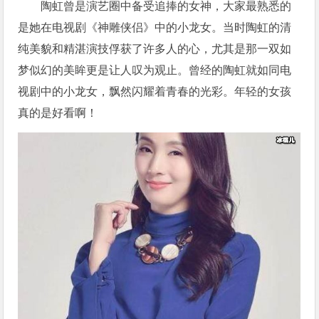
陶虹曾是演艺圈中备受追捧的女神，大家最熟悉的
是她在电视剧《神雕侠侣》中的小龙女。当时陶虹的清
纯美貌和精湛演技俘获了许多人的心，尤其是那一双如
梦似幻的美眸更是让人叹为观止。曾经的陶虹就如同电
视剧中的小龙女，飘然闪耀着青春的光彩。年轻的女孩
真的是好看啊！