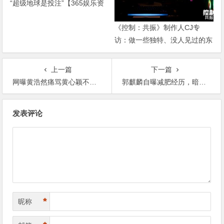
“超级地球是投注”【365娱乐资
讯网】
《控制：共振》制作人CJ专
访：做一些独特、没人见过的东
西【365娱乐资讯网】
上一篇
下一篇
网曝黄浩然痛骂黄心颖不仅新剧被下，就连代言都被白纸挡脸【365娱乐资讯网】
郭麒麟自曝减肥经历，暗示肥胖艺人没艺德贾玲颜如晶无辜躺枪【365娱乐资讯网】
文
发表评论
章
导
航
*
昵称