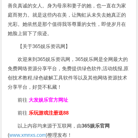
善良真诚的女人。身为母亲和妻子的她，也一直在为家
庭而努力。就是这些内在美，让陶虹从未失去她真正的
光彩。她依然是那个值得我等尊重的女性，即使岁月在
她脸上留下了痕迹。
【关于365娱乐资讯网】
欢迎来到365娱乐资讯网，365娱乐网是全网最大的
免费网络资源分享平台，免费提供绿色软件,活动线报,原
创技术教程,绿色破解工具软件等以及其他网络资源技术
分享平台，好货不私藏！
前往
大发娱乐
官方网址
前往
乐玩游戏注册送88
以上内容均来源于互联网，由
365娱乐官网
(
www.xmnxs.com
)整理发布！