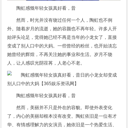
陶虹感慨年轻女孩真好看，昔
然而，时光并没有饶过任何一个人，陶虹也不例
外。随着岁月的流逝，她的容颜也不再年轻。许多人开
始评头论足，觉得她已经不再是当年的小龙女了，直接
变成了别人口中的大妈。一些曾经的粉丝，也开始淡忘
她曾经的辉煌，不再关注她的事业和生活。岁月不饶
人，让人感叹光阴荏苒，人老心不老。
陶虹感慨年轻女孩真好看，昔
然而，美丽并不只是外在的容貌。即使外表变化
了，内心的美丽却根本没有改变。陶虹依旧是一位有才
华、有情感理解力的女演员，她依旧是一个热爱生活、