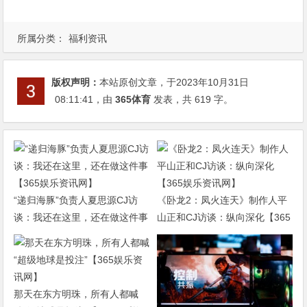
所属分类：
福利资讯
版权声明：
本站原创文章，于2023年10月31日
08:11:41
，由
365体育
发表，共 619 字。
“递归海豚”负责人夏思源CJ访
《卧龙2：凤火连天》制作人平
谈：我还在这里，还在做这件事
山正和CJ访谈：纵向深化【365
【365娱乐资讯网】
娱乐资讯网】
那天在东方明珠，所有人都喊