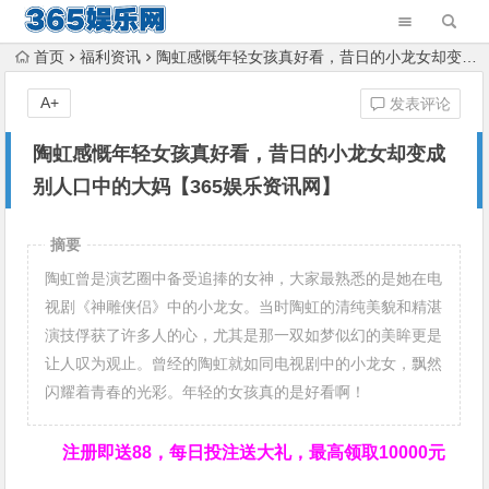
首页
福利资讯
陶虹感慨年轻女孩真好看，昔日的小龙女却变成别人口中的大妈【365娱乐资讯网】
A+
发表评论
陶虹感慨年轻女孩真好看，昔日的小龙女却变成
别人口中的大妈【365娱乐资讯网】
摘要
陶虹曾是演艺圈中备受追捧的女神，大家最熟悉的是她在电
视剧《神雕侠侣》中的小龙女。当时陶虹的清纯美貌和精湛
演技俘获了许多人的心，尤其是那一双如梦似幻的美眸更是
让人叹为观止。曾经的陶虹就如同电视剧中的小龙女，飘然
闪耀着青春的光彩。年轻的女孩真的是好看啊！
注册即送88，
每日投注送大礼，最高领取10000元