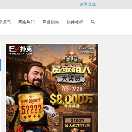
设置菜单
品源码
网络热门
网赚指南
软件教程