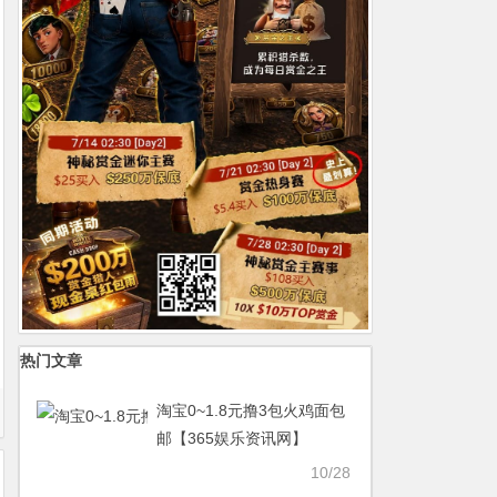
热门文章
淘宝0~1.8元撸3包火鸡面包
邮【365娱乐资讯网】
10/28