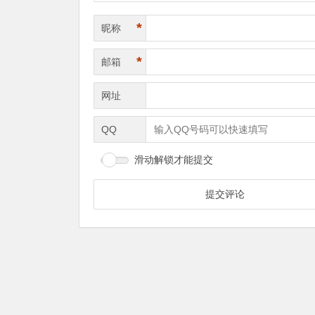
*
昵称
*
邮箱
网址
QQ
滑动解锁才能提交