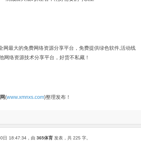
是全网最大的免费网络资源分享平台，免费提供绿色软件,活动线
其他网络资源技术分享平台，好货不私藏！
官网
(
www.xmnxs.com
)整理发布！
30日
18:47:34
，由
365体育
发表，共 225 字。