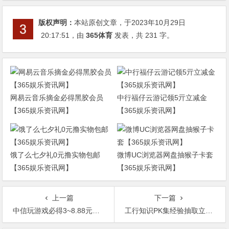
版权声明：
本站原创文章，于2023年10月29日
20:17:51
，由
365体育
发表，共 231 字。
网易云音乐摘金必得黑胶会员
中行福仔云游记领5亓立减金
【365娱乐资讯网】
【365娱乐资讯网】
饿了么七夕礼0元撸实物包邮
微博UC浏览器网盘抽猴子卡套
【365娱乐资讯网】
【365娱乐资讯网】
上一篇
下一篇
中信玩游戏必得3~8.88元红包【365娱乐资讯网】
工行知识PK集经验抽取立减金【365娱乐资讯网】