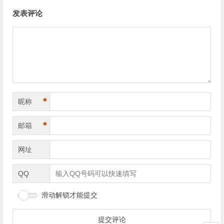
文
发表评论
章
导
航
*
昵称
*
邮箱
网址
QQ
滑动解锁才能提交