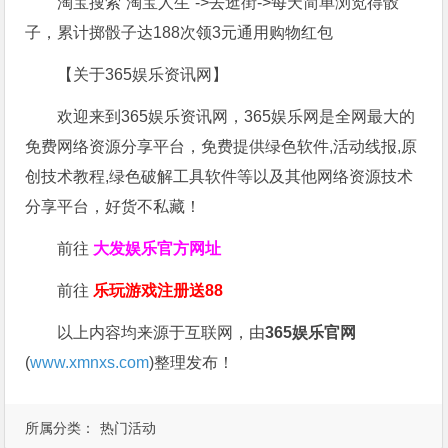
淘宝搜索“淘宝人生”->去逛街->每天简单浏览得骰
子，累计掷骰子达188次领3元通用购物红包
【关于365娱乐资讯网】
欢迎来到365娱乐资讯网，365娱乐网是全网最大的
免费网络资源分享平台，免费提供绿色软件,活动线报,原
创技术教程,绿色破解工具软件等以及其他网络资源技术
分享平台，好货不私藏！
前往
大发娱乐
官方网址
前往
乐玩游戏注册送88
以上内容均来源于互联网，由
365娱乐官网
(
www.xmnxs.com
)整理发布！
所属分类：
热门活动