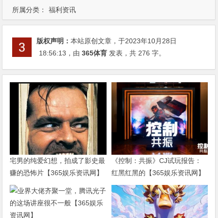
所属分类：
福利资讯
版权声明：
本站原创文章，于2023年10月28日
18:56:13
，由
365体育
发表，共 276 字。
宅男的纯爱幻想，拍成了影史最
《控制：共振》CJ试玩报告：
赚的恐怖片【365娱乐资讯网】
红黑红黑的【365娱乐资讯网】