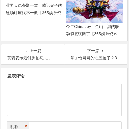
业界大佬齐聚一堂，腾讯光子的
这场讲座很不一般【365娱乐资
讯网】
今年ChinaJoy，金山世游的联
动彻底破圈了【365娱乐资讯
网】
上一篇
下一篇
黄璐表示最讨厌拍马屁，内涵于正秦岚遭打脸【365娱乐资讯网】
章子怡哥哥的话应验了？8年前大闹汪峰求婚现场，还直言他是渣男【365娱乐资讯网】
文
发表评论
章
导
航
*
昵称