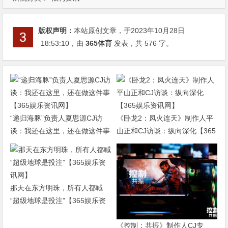
版权声明：
本站原创文章，于2023年10月28日
18:53:10
，由
365体育
发表，共 576 字。
“递归海豚”负责人夏思源CJ访
《卧龙2：凤火连天》制作人平
谈：我还在这里，还在做这件事
山正和CJ访谈：纵向深化【365
【365娱乐资讯网】
娱乐资讯网】
那天在东方明珠，所有人都喊
“超级地球是投注”【365娱乐资
讯网】
《控制：共振》制作人CJ专