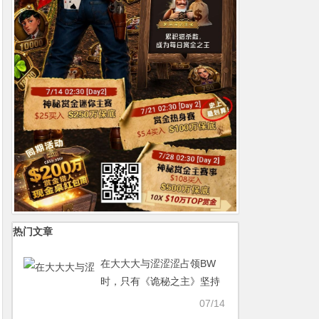
热门文章
在大大大与涩涩涩占领BW
时，只有《诡秘之主》坚持
古法整活【365娱乐资讯
07/14
网】