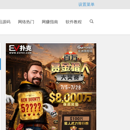
设置菜单
品源码
网络热门
网赚指南
软件教程