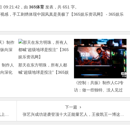
日
09:21:42
，由
365体育
发表，共 651 字。
感，手工刺绣体现中国风真是美极了【365娱乐资讯网】 - 365娱乐
》制作人
那天在东方明珠，所有人都
纵向深化
喊“超级地球是投注”【365娱
乐资讯网】
《控制：共振》制作人CJ专
访：做一些独特、没人见过
的东西【365娱乐资讯网】
下一篇
讯网】
张艺兴成功逆袭登顶十大正能量艺人，王俊凯王一博这次败了【365娱乐资讯网】