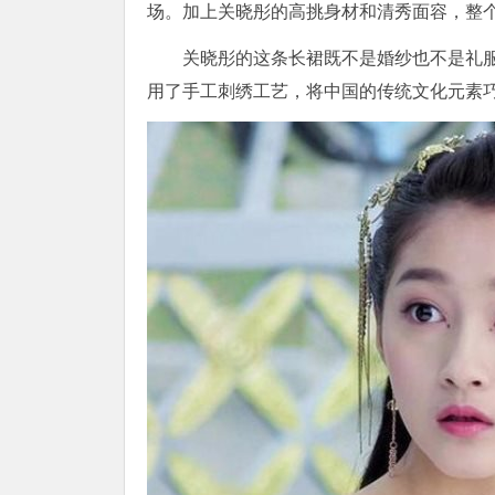
场。加上关晓彤的高挑身材和清秀面容，整
关晓彤的这条长裙既不是婚纱也不是礼
用了手工刺绣工艺，将中国的传统文化元素