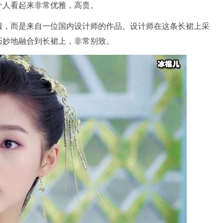
个人看起来非常优雅，高贵。
服，而是来自一位国内设计师的作品。设计师在这条长裙上采
巧妙地融合到长裙上，非常别致。