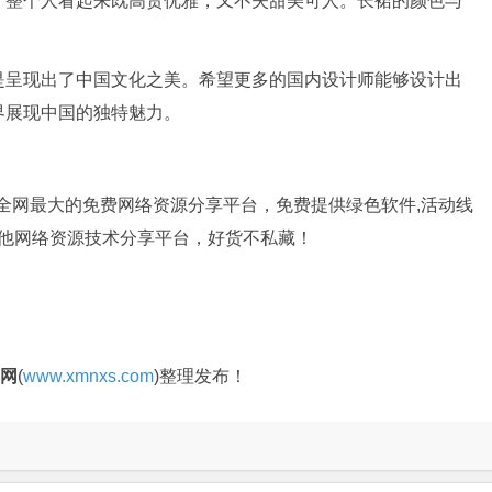
。整个人看起来既高贵优雅，又不失甜美可人。长裙的颜色与
是呈现出了中国文化之美。希望更多的国内设计师能够设计出
界展现中国的独特魅力。
是全网最大的免费网络资源分享平台，免费提供绿色软件,活动线
其他网络资源技术分享平台，好货不私藏！
官网
(
www.xmnxs.com
)整理发布！