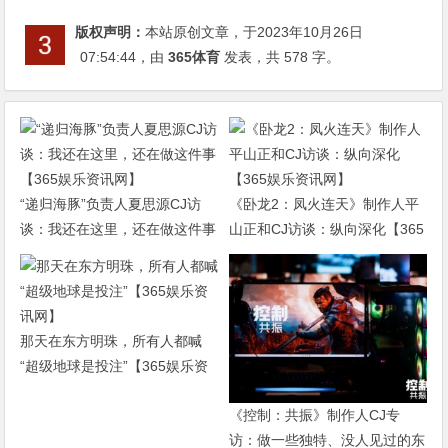
版权声明：
本站原创文章，于2023年10月26日
07:54:44
，由
365体育
发表，共 578 字。
“递归海豚”负责人夏思源CJ访
《卧龙2：凤火连天》制作人平
谈：我还在这里，还在做这件事
山正和CJ访谈：纵向深化【365
【365娱乐资讯网】
娱乐资讯网】
那天在东方明珠，所有人都喊
“超级地球是投注”【365娱乐资
讯网】
《控制：共振》制作人CJ专
访：做一些独特、没人见过的东