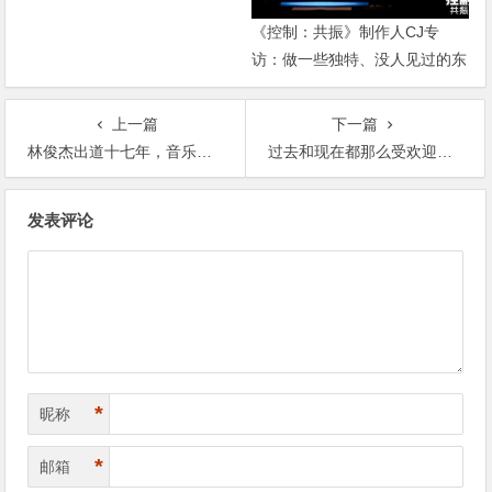
讯网】
《控制：共振》制作人CJ专
访：做一些独特、没人见过的东
西【365娱乐资讯网】
上一篇
下一篇
林俊杰出道十七年，音乐之路上粉丝们风雨相随【365娱乐资讯网】
过去和现在都那么受欢迎，蔡少芬还说自己没用啥原因【365娱乐资讯网】
文
发表评论
章
导
航
*
昵称
*
邮箱