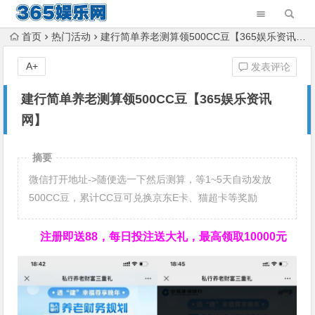
首页
热门活动
建行简单养老测算领500CC豆【365娱乐资讯网】
A+
发表评论
建行简单养老测算领500CC豆【365娱乐资讯
网】
摘要
微信打开地址->随便选一下然后测算，等1~5天自动发放
500CC豆，累计CC豆可兑换京东E卡、猫超卡等奖励
注册即送88，
每日投注送大礼，最高领取10000元