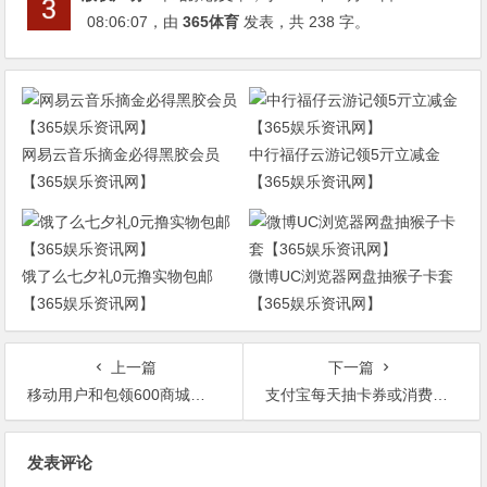
08:06:07
，由
365体育
发表，共 238 字。
网易云音乐摘金必得黑胶会员
中行福仔云游记领5亓立减金
【365娱乐资讯网】
【365娱乐资讯网】
饿了么七夕礼0元撸实物包邮
微博UC浏览器网盘抽猴子卡套
【365娱乐资讯网】
【365娱乐资讯网】
上一篇
下一篇
移动用户和包领600商城积分【365娱乐资讯网】
支付宝每天抽卡券或消费红包【365娱乐资讯网】
文
发表评论
章