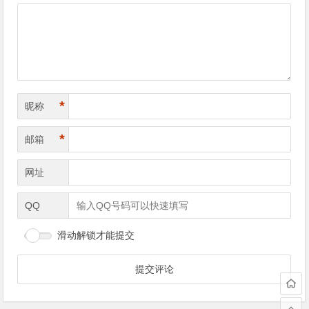
导
航
*
昵称
*
邮箱
网址
QQ
滑动解锁才能提交