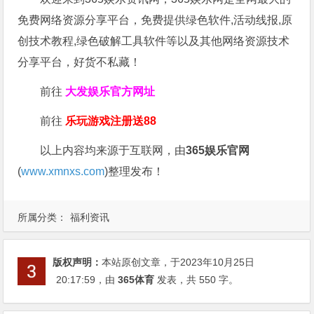
免费网络资源分享平台，免费提供绿色软件,活动线报,原
创技术教程,绿色破解工具软件等以及其他网络资源技术
分享平台，好货不私藏！
前往
大发娱乐
官方网址
前往
乐玩游戏注册送88
以上内容均来源于互联网，由
365娱乐官网
(
www.xmnxs.com
)整理发布！
所属分类：
福利资讯
版权声明：
本站原创文章，于2023年10月25日
20:17:59
，由
365体育
发表，共 550 字。