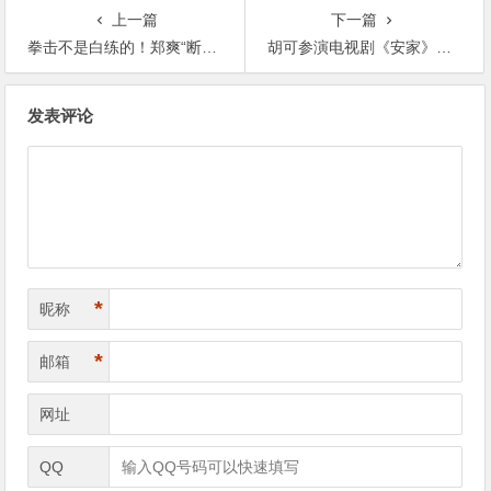
上一篇
下一篇
拳击不是白练的！郑爽“断掌”打许魏洲隔着屏幕都能感到痛【365娱乐资讯网】
胡可参演电视剧《安家》，被网友称角色和本人反差大【365娱乐资讯网】
文
发表评论
章
导
航
*
昵称
*
邮箱
网址
QQ