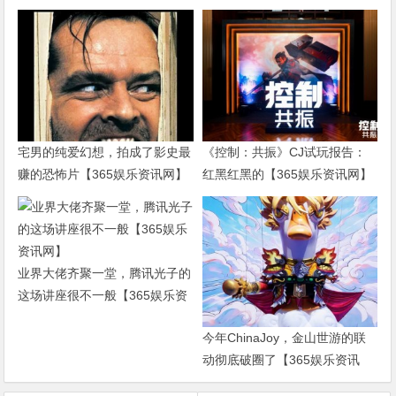
宅男的纯爱幻想，拍成了影史最
《控制：共振》CJ试玩报告：
赚的恐怖片【365娱乐资讯网】
红黑红黑的【365娱乐资讯网】
业界大佬齐聚一堂，腾讯光子的
这场讲座很不一般【365娱乐资
讯网】
今年ChinaJoy，金山世游的联
动彻底破圈了【365娱乐资讯
网】