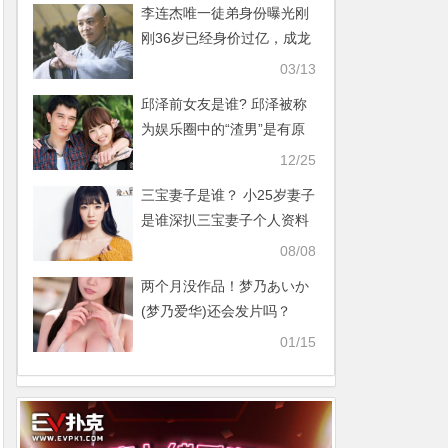
李连杰唯一徒弟身份曝光刚
刚36岁已经身价过亿，成龙
都敬他三分【365娱乐资讯
03/13
网】
邱泽前女友是谁? 邱泽被称
为娱乐圈中的“渣男”是有原
因的!【365娱乐资讯网】
12/25
三宝妻子是谁？ 小25岁妻子
是谁深扒三宝妻子个人资料
【365娱乐资讯网】
08/08
两个月没作品！梦乃あいか
(梦乃爱华)还会发片吗？
【365娱乐资讯网】
01/15