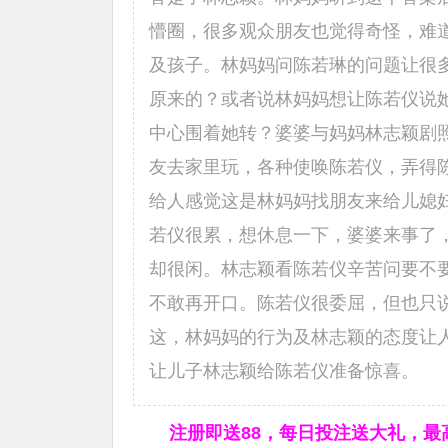
懵圈，很多观众朋友也觉得奇怪，难
及孩子。林妈妈问陈若琳的问题让很
原来的？或者说林妈妈想让陈若仪说
中心围着她转？婆婆与妈妈林志颖剧
友去家里玩，各种使唤陈若仪，弄得
给人感觉这是林妈妈找朋友来给儿媳
若仪很累，想休息一下，婆婆来事了，
却很闲。林志颖看陈若仪辛苦问要不
不敢再开口。陈若仪很委屈，但也只
这，林妈妈的行为及林志颖的态度让
让儿子林志颖给陈若仪准备惊喜。
注册即送88，
每日投注送大礼，最高