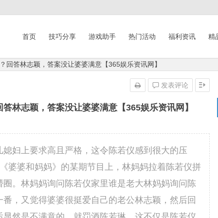
首页
技巧分享
游戏助手
热门活动
福利资讯
精
？回答林志颖，答案没让婆婆满意【365娱乐资讯网】
发表评论
答林志颖，答案没让婆婆满意【365娱乐资讯网】
儿媳妇上要求高且严格，这令陈若仪感到很大的压
在《婆婆和妈妈》的某期节目上，林妈妈拉着陈若仪拼
懵圈。林妈妈询问陈若仪家里谁是老大林妈妈询问陈
一番，又觉得婆婆很挺爱自己的老公林志颖，然后回
后显然是不满意的，就罚酒陈若琳。这不仅是陈若仪