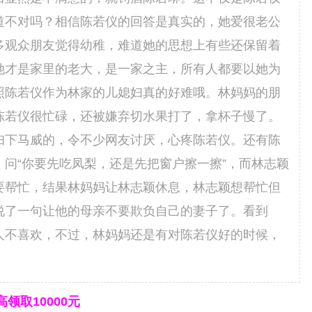
道不对吗？相信陈若仪的回答是真实的，她爱很老公
多观众朋友觉得幼稚，难道她的思想上有些还保留着
她才是家里的老大，是一家之主，所有人都要以她为
照陈若仪作为林家的儿媳妇真的好难哦。林妈妈的朋
陈若仪很忙碌，还被嫌弃切水果打了，拿杯子慢了。
妇下马威的，令不少网友讨厌，心疼陈若仪。还有陈
问“你要先吃凤梨，还是先把窗户擦一擦”，而林志颖
要帮忙，结果林妈妈让林志颖休息，林志颖想帮忙但
说了一句让他的母亲不要欺负自己的妻子了。看到
人不喜欢，不过，林妈妈还是有对陈若仪好的时候，
领取10000元