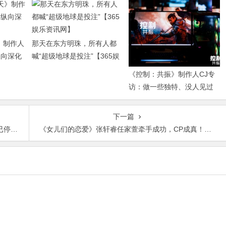
》制作人
那天在东方明珠，所有人都
纵向深化
喊“超级地球是投注”【365娱
乐资讯网】
《控制：共振》制作人CJ专
访：做一些独特、没人见过
的东西【365娱乐资讯网】
下一篇
讯网】
《女儿们的恋爱》张轩睿任家萱牵手成功，CP成真！【365娱乐资讯网】