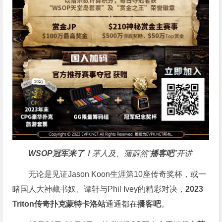
WSOP冠军来了！
茅人及、蒲蔚然“
播客吧
”开讲
无论是见证Jason Koon生涯第10座传奇奖杯，或一
睹国人大神藏书奴、谭轩与Phil Ivey的精彩对决，
2023
Triton传奇扑克蒙特卡洛站
通通都在
播客吧
。