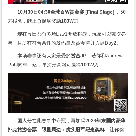
10月30日04:30
全球百W赏金赛 [Final Stage]
，50
刀报名，献上总保底奖励
100W刀
！
现在每日都有多场Day1开放挑战，玩家可以数次参
与，且所有符合条件的筹码量及赏金将并入到Day2。
本场赛事还有大家最爱的
赏金JP
，若你和Andrew
Robl同样幸运，单次最高将可赢得
100W刀
！
国人若在此赛事中夺冠，再加码
2023年末国内豪华
扑克旅游套票
＋
限量周边
＋
虎头冠军纪念奖杯
，让你奖