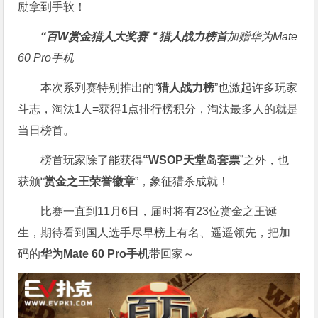
励拿到手软！
“百W赏金猎人大奖赛＂
猎人战力榜首
加赠华为Mate
60 Pro手机
本次系列赛特别推出的“
猎人战力榜
”也激起许多玩家
斗志，淘汰1人=获得1点排行榜积分，淘汰最多人的就是
当日榜首。
榜首玩家除了能获得
“WSOP天堂岛套票
”之外，也
获颁“
赏金之王荣誉徽章
”，象征猎杀成就！
比赛一直到11月6日，届时将有23位赏金之王诞
生，期待看到国人选手尽早榜上有名、遥遥领先，把加
码的
华为Mate 60 Pro手机
带回家～