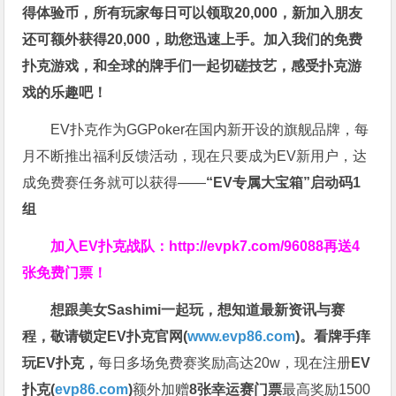
得体验币，所有玩家每日可以领取20,000，新加入朋友
还可额外获得20,000，助您迅速上手。
加入我们的免费
扑克游戏，和全球的牌手们一起切磋技艺，感受扑克游
戏的乐趣吧！
EV扑克作为GGPoker在国内新开设的旗舰品牌，每
月不断推出福利反馈活动，现在只要成为EV新用户，达
成免费赛任务就可以获得——
“EV专属大宝箱”启动码1
组
加入EV扑克战队：
http://evpk7.com/96088
再送4
张免费门票！
想跟美女Sashimi一起玩，
想知道最新资讯与赛
程，
敬请锁定EV扑克官网(
www.evp86.com
)。
看牌手痒
玩EV扑克，
每日多场免费赛奖励高达20w，现在注册
EV
扑克(
evp86.com
)
额外加赠
8张幸运赛门票
最高奖励1500