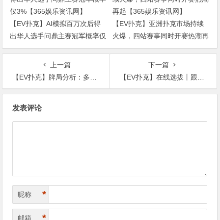
【EV扑克】AI模拟百万次后得
【EV扑克】亚洲扑克市场持续
出华人选手问鼎主赛冠军概率仅
火爆，四站赛事同时开赛热潮再
3%【365娱乐资讯网】
起【365娱乐资讯网】
上一篇
下一篇
【EV扑克】牌局分析：多人池很少bluff【365娱乐资讯网】
【EV扑克】在线选拔丨跟着赛事去旅行！2023CSPG海峡杯®暨TJPT®国际扑克厦门选拔赛在线选拔现已开启！【365娱乐资讯网】
文
发表评论
章
导
航
*
昵称
*
邮箱