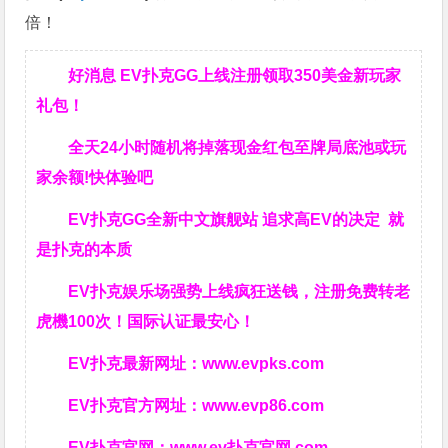
倍！
好消息 EV扑克GG上线注册领取350美金新玩家
礼包！
全天24小时随机将掉落现金红包至牌局底池或玩
家余额!快体验吧
EV扑克GG
全新中文旗舰站
追求高EV
的决定
就
是扑克的本质
EV扑克娱乐场强势上线疯狂送钱，注册免费转老
虎機100次！国际认证最安心！
EV扑克最新网址：
www.evpks.com
EV扑克官方网址：
www.evp86.com
EV扑克官网：
www.ev扑克官网.com