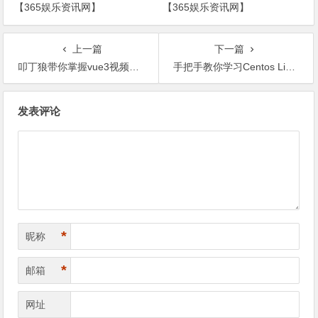
【365娱乐资讯网】
【365娱乐资讯网】
上一篇
下一篇
叩丁狼带你掌握vue3视频课程【365娱乐资讯网】
手把手教你学习Centos Linux【365娱乐资讯网】
文
发表评论
章
导
航
*
昵称
*
邮箱
网址