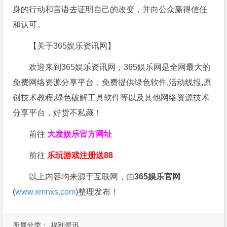
身的行动和言语去证明自己的改变，并向公众赢得信任
和认可。
【关于365娱乐资讯网】
欢迎来到365娱乐资讯网，365娱乐网是全网最大的
免费网络资源分享平台，免费提供绿色软件,活动线报,原
创技术教程,绿色破解工具软件等以及其他网络资源技术
分享平台，好货不私藏！
前往
大发娱乐
官方网址
前往
乐玩游戏注册送88
以上内容均来源于互联网，由
365娱乐官网
(
www.xmnxs.com
)整理发布！
所属分类：
福利资讯