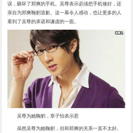
误，砸坏了郑爽的手机。吴尊表示必须把手机修好，还
亲自为郑爽鞠躬道歉。这一幕令人感动，也让更多的人
看到了吴尊的承诺和谦虚的一面。
吴尊为她鞠躬，章子怡表示惹
虽然吴尊为她鞠躬，但和郑爽的关系一直不太好。