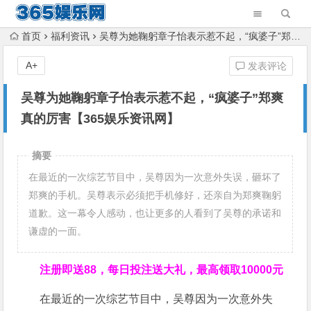
首页
福利资讯
吴尊为她鞠躬章子怡表示惹不起，“疯婆子”郑爽真的厉害【365娱乐资讯网】
A+
发表评论
吴尊为她鞠躬章子怡表示惹不起，“疯婆子”郑爽
真的厉害【365娱乐资讯网】
摘要
在最近的一次综艺节目中，吴尊因为一次意外失误，砸坏了
郑爽的手机。吴尊表示必须把手机修好，还亲自为郑爽鞠躬
道歉。这一幕令人感动，也让更多的人看到了吴尊的承诺和
谦虚的一面。
注册即送88，
每日投注送大礼，最高领取10000元
在最近的一次综艺节目中，吴尊因为一次意外失