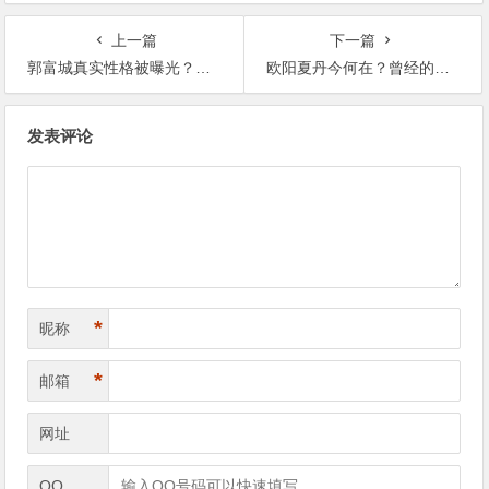
网】
上一篇
下一篇
郭富城真实性格被曝光？玩牌时发怒不懂如何防人【365娱乐资讯网】
欧阳夏丹今何在？曾经的美女主持人如今为什么很少露面【365娱乐资讯网】
文
发表评论
章
导
航
*
昵称
*
邮箱
网址
QQ