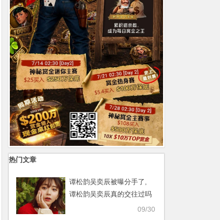
热门文章
谭松韵吴奕辰被曝分手了,
谭松韵吴奕辰真的交往过吗
【365娱乐资讯网】
09/30