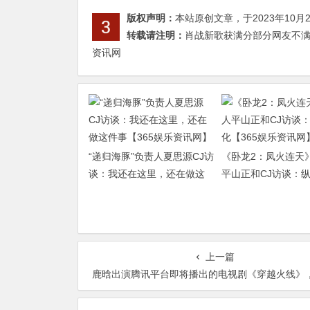
版权声明：
本站原创文章，于2023年10月
转载请注明：
肖战新歌获满分部分网友不满故
资讯网
“递归海豚”负责人夏思源CJ访
《卧龙2：凤火连天
谈：我还在这里，还在做这
平山正和CJ访谈：
件事【365娱乐资讯网】
【365娱乐资讯网】
上一篇
鹿晗出演腾讯平台即将播出的电视剧《穿越火线》，一改往日形象【365娱乐资