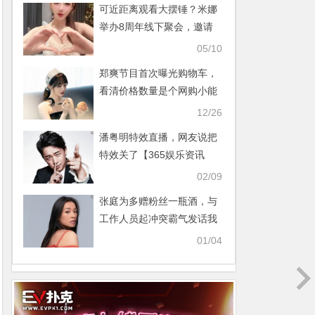
可近距离观看大摆锤？米娜
举办8周年线下聚会，邀请
铁粉齐聚长沙【365娱乐资
05/10
讯网】
郑爽节目首次曝光购物车，
看清价格数量是个网购小能
手没错了【365娱乐资讯
12/26
网】
潘粤明特效直播，网友说把
特效关了【365娱乐资讯
网】
02/09
张庭为多赠粉丝一瓶酒，与
工作人员起冲突霸气发话我
老公来买单【365娱乐资讯
01/04
网】