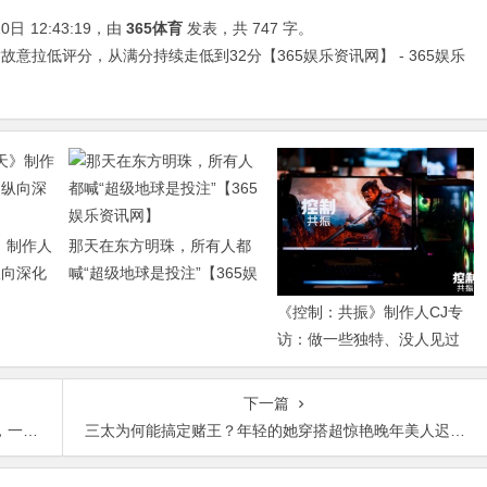
20日
12:43:19
，由
365体育
发表，共 747 字。
意拉低评分，从满分持续走低到32分【365娱乐资讯网】 - 365娱乐
》制作人
那天在东方明珠，所有人都
纵向深化
喊“超级地球是投注”【365娱
乐资讯网】
《控制：共振》制作人CJ专
访：做一些独特、没人见过
的东西【365娱乐资讯网】
下一篇
讯网】
三太为何能搞定赌王？年轻的她穿搭超惊艳晚年美人迟暮太遗憾【365娱乐资讯网】