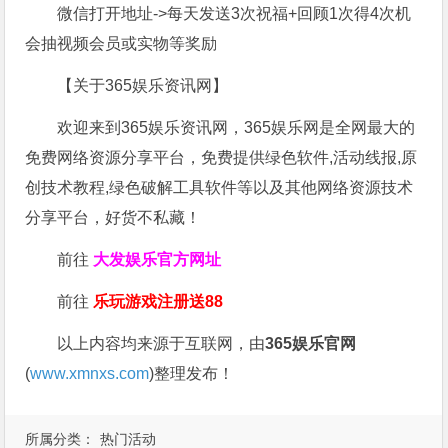
微信打开地址->每天发送3次祝福+回顾1次得4次机
会抽视频会员或实物等奖励
【关于365娱乐资讯网】
欢迎来到365娱乐资讯网，365娱乐网是全网最大的
免费网络资源分享平台，免费提供绿色软件,活动线报,原
创技术教程,绿色破解工具软件等以及其他网络资源技术
分享平台，好货不私藏！
前往
大发娱乐
官方网址
前往
乐玩游戏注册送88
以上内容均来源于互联网，由
365娱乐官网
(
www.xmnxs.com
)整理发布！
所属分类：
热门活动