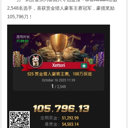
2,548名选手，喜获赏金猎人豪客主赛冠军，豪揽奖励
105,796刀！