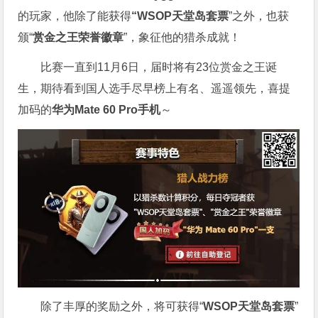
的玩家，他除了能获得
“WSOP天堂岛套票
”之外，也获
颁“
赏金之王荣誉徽章
”，象征他的猎杀成就！
比赛一直到11月6日，届时将有23位赏金之王诞
生，期待看到国人选手尽早榜上有名、遥遥领先，喜提
加码的
华为Mate 60 Pro手机
～
除了丰厚的奖励之外，将可获得“
WSOP天堂岛套票
”