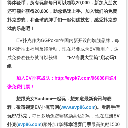
得体验币，所有玩家每日可以领取20,000，新加入朋友
还可额外获得20,000，助您迅速上手。
加入我们的免费
扑克游戏，和全球的牌手们一起切磋技艺，感受扑克游
戏的乐趣吧！
EV扑克作为GGPoker在国内新开设的旗舰品牌，每
月不断推出福利反馈活动，现在只要成为EV新用户，达
成免费赛任务就可以获得——
“EV专属大宝箱”启动码1
组
加入EV扑克战队：
http://evpk7.com/96088
再送4
张免费门票！
想跟美女Sashimi一起玩，
想知道最新资讯与赛
程，
敬请锁定EV扑克官网(
www.evp86.com
)。
看牌手痒
玩EV扑克，
每日多场免费赛奖励高达20w，现在注册
EV
扑克(
evp86.com
)
额外加赠
8张幸运赛门票
最高奖励1500