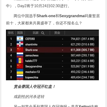
中），Day2将于10月24日02:30进行。
两位中国选手
Shark-one
和
Sexygrandma
码量暂居
前十，大家都来共襄盛举了，你还不报名么？
赏金赛国人夺冠开红盘！
戏剧性的河杀逆转
另一则赏金系列赛国人夺冠捷报～恭喜
Xettori
击败