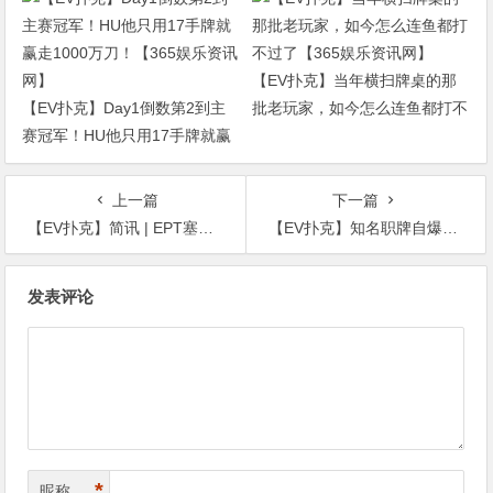
资讯网】
【EV扑克】当年横扫牌桌的那
【EV扑克】Day1倒数第2到主
批老玩家，如今怎么连鱼都打不
赛冠军！HU他只用17手牌就赢
过了【365娱乐资讯网】
走1000万刀！【365娱乐资讯
网】
上一篇
下一篇
【EV扑克】简讯 | EPT塞浦路斯主赛事首日比赛落下帷幕，三位中国选手成功晋级【365娱乐资讯网】
【EV扑克】知名职牌自爆曾在VIP局连玩69个小时盈利50万刀，完全不舍得走【365娱乐资讯网】
文
发表评论
章
导
航
*
昵称