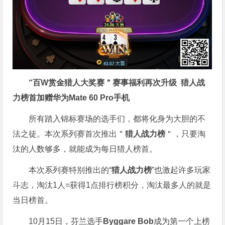
“百W赏金猎人大奖赛＂
赛事福利再次升级
猎人战
力榜首加赠华为Mate 60 Pro手机
所有踏入锦标赛场的选手们，都将化身为大胆的不
法之徒。本次系列赛首次推出＂
猎人战力榜
＂，只要淘
汰的人数够多，就能成为每日猎人榜首。
本次系列赛特别推出的“
猎人战力榜
”也激起许多玩家
斗志，淘汰1人=获得1点排行榜积分，淘汰最多人的就是
当日榜首。
10月15日，芬兰选手
Byggare Bob
成为第一个上榜