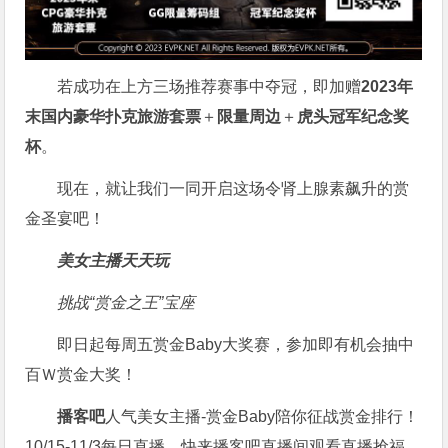
若成功在上方三场推荐赛事中夺冠，即加赠
2023年
末国内豪华扑克旅游套票
＋
限量周边
＋
虎头冠军纪念奖
杯
。
现在，就让我们一同开启这场令肾上腺素飙升的赏
金圣宴吧！
美女主播天天玩
挑战“赏金之王”宝座
即日起每周五赏金Baby大奖赛，参加即有机会抽中
百Ｗ赏金大奖！
播客吧
人气美女主播-赏金Baby陪你征战赏金排行！
10/15-11/3每日直播，快来播客吧直播间观看直播抢福