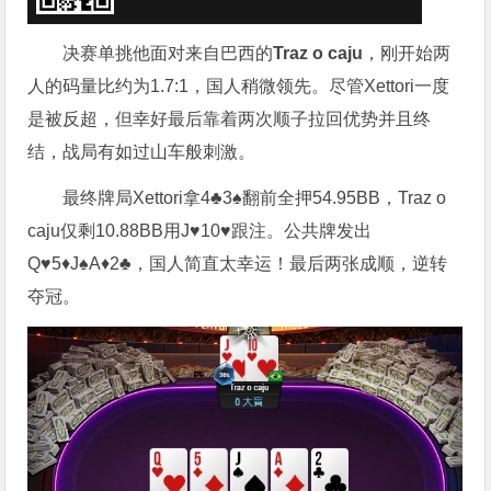
决赛单挑他面对来自巴西的
Traz o caju
，刚开始两
人的码量比约为1.7:1，国人稍微领先。尽管Xettori一度
是被反超，但幸好最后靠着两次顺子拉回优势并且终
结，战局有如过山车般刺激。
最终牌局Xettori拿4♣3♠翻前全押54.95BB，Traz o
caju仅剩10.88BB用J♥10♥跟注。公共牌发出
Q♥5♦J♠A♦2♣，国人简直太幸运！最后两张成顺，逆转
夺冠。