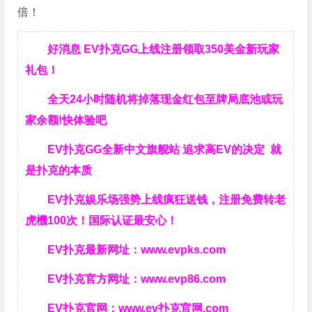
倍！
好消息 EV扑克GG上线注册领取350美金新玩家
礼包！
全天24小时随机将掉落现金红包至牌局底池或玩
家余额!快体验吧
EV扑克GG
全新中文旗舰站
追求高EV
的决定
就
是扑克的本质
EV扑克娱乐场强势上线疯狂送钱，注册免费转老
虎機100次！国际认证最安心！
EV扑克最新网址：
www.evpks.com
EV扑克官方网址：
www.evp86.com
EV扑克官网：
www.ev扑克官网.com