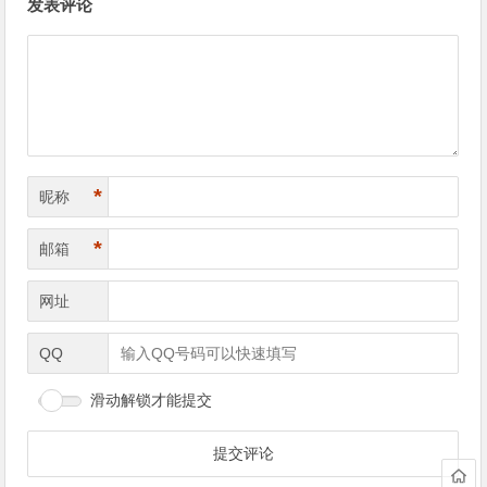
发表评论
章
导
航
*
昵称
*
邮箱
网址
QQ
滑动解锁才能提交