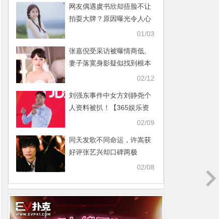
网友偶遇虞书欣却捂脸不让
拍耍大牌？原因曝光令人心
疼！【365娱乐资讯网】
01/03
张嘉倪受采访被曝情商低,
妻子落寞身影疑似找到根本
原因【365娱乐资讯网】
02/12
刘强东事件中女方刘静尧个
人资料被扒！【365娱乐资
讯网】
02/09
同天发歌不同命运，许嵩获
好评张艺兴却口碑两极
【365娱乐资讯网】
02/08