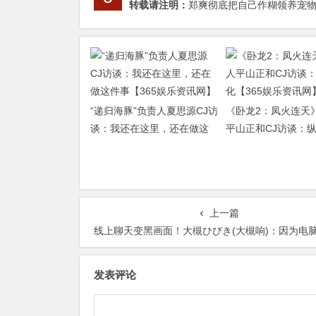
转载请注明：
郑爽彻底把自己作糊领养宠物狗
“递归海豚”负责人夏思源CJ访
《卧龙2：凤火连天
谈：我还在这里，还在做这
平山正和CJ访谈：
件事【365娱乐资讯网】
【365娱乐资讯网】
上一篇
线上聊天变黑画面！大槻ひびき(大槻响)：因为电脑被我喷坏了⋯【365娱乐资
发表评论