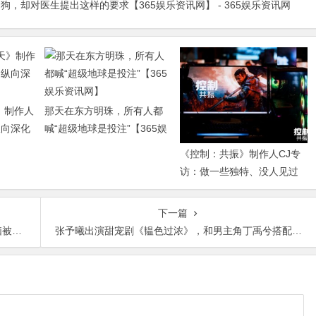
，却对医生提出这样的要求【365娱乐资讯网】 - 365娱乐资讯网
》制作人
那天在东方明珠，所有人都
纵向深化
喊“超级地球是投注”【365娱
乐资讯网】
《控制：共振》制作人CJ专
访：做一些独特、没人见过
的东西【365娱乐资讯网】
下一篇
讯网】
张予曦出演甜宠剧《韫色过浓》，和男主角丁禹兮搭配很养眼【365娱乐资讯网】