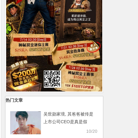
热门文章
吴世勋家境, 其爸爸被传是
上市公司CEO是真是假
【365娱乐资讯网】
10/20