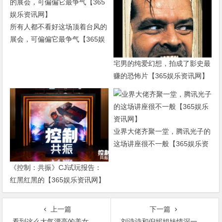
所有人都不看好这场顶着台风的
展会，可偏偏它最争气【365娱
乐资讯网】
宅男的纯爱幻想，拍成了影史最
赚的恐怖片【365娱乐资讯网】
业界大佬齐聚一堂，腾讯光子的
这场讲座很不一般【365娱乐资
讯网】
《控制：共振》CJ试玩报告：
红黑红黑的【365娱乐资讯网】
上一篇
下一篇
看到这么大气漂亮的美女，黄晓明会不会后悔当初与李菲儿分手【365娱乐资讯网】
刘诗诗和倪妮姐妹情深一起晒剧照，二人温馨互动超有生活感【365娱乐资讯网】