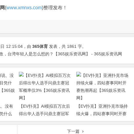
官网
(
www.xmnxs.com
)整理发布！
8日
12:15:04
，由
365体育
发表，共 1861 字。
政，台湾年轻人是怎么想的？【365娱乐资讯网】 - 365娱乐资讯网
说、没有
【EV扑克】AI模拟百万次后
【EV扑克】亚洲扑克市场持
凭什么
得出华人选手问鼎主赛冠军
续火爆，四站赛事同时开赛
365娱乐
概率仅3%【365娱乐资讯
热潮再起【365娱乐资讯网】
网】
下一篇