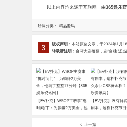
以上内容均来源于互联网，由
365娱乐
所属分类：
精品源码
版权声明：
本站原创文章，于2024年1月1
转载请注明：
台湾大选落幕，选“台独”派当
【EV扑克】WSOP主赛事“拖
【EV扑克】没有解
时间门”：为躺赚2万美金，他
剧本，这档扑克节目
磨了整整17分钟【365娱乐资
杀回CBS黄金档？【
讯网】
资讯网】
上一篇