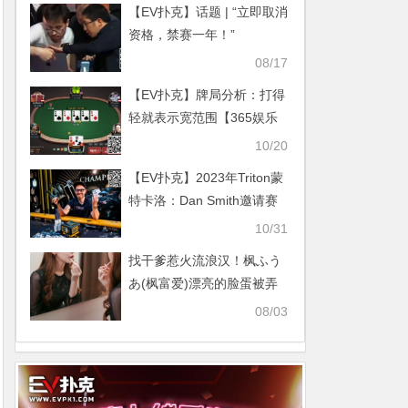
【EV扑克】话题 | “立即取消
数【365娱乐资讯网】
资格，禁赛一年！”
Benjamin Rolle对WSOP主
08/17
赛事争议发表看法【365娱
【EV扑克】牌局分析：打得
乐资讯网】
轻就表示宽范围【365娱乐
资讯网】
10/20
【EV扑克】2023年Triton蒙
特卡洛：Dan Smith邀请赛
夺冠 Elton Tsang获季军
10/31
Danny Tang获第6名【365
找干爹惹火流浪汉！枫ふう
娱乐资讯网】
あ(枫富爱)漂亮的脸蛋被弄
脏了！ …【365娱乐资讯
08/03
网】