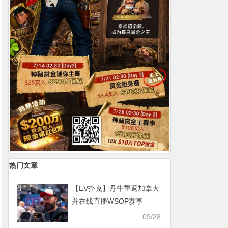
热门文章
【EV扑克】丹牛重返加拿大
并在线直播WSOP赛事
Emile Hirsch在筹备《死
09/28
钱》的高额游戏中损失六位