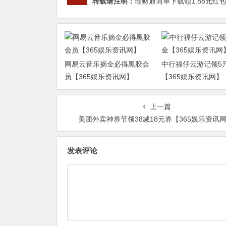
转载请注明：
理财通简单下载领1.88元红包
网易云音乐摘金必得黑胶会
中行福仔云游记领5
员【365娱乐资讯网】
【365娱乐资讯网】
上一篇
美团外卖神券节领38减18元券【365娱乐资讯
发表评论