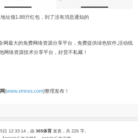
取地址领1.88亓红包，到了没有消息通知的
是全网最大的免费网络资源分享平台，免费提供绿色软件,活动线
其他网络资源技术分享平台，好货不私藏！
官网
(
www.xmnxs.com
)整理发布！
15日
12:33:14
，由
365体育
发表，共 226 字。