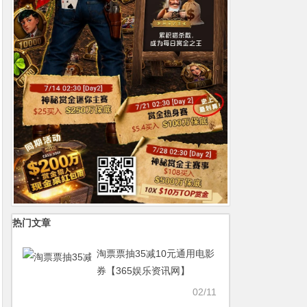
热门文章
淘票票抽35减10元通用电影
券【365娱乐资讯网】
02/11