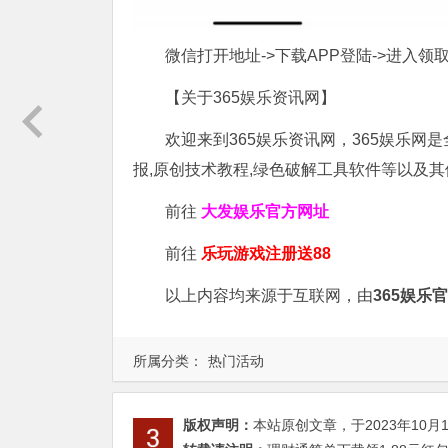
微信打开地址->下载APP登陆->进入领
【关于365娱乐资讯网】
欢迎来到365娱乐资讯网，365娱乐网
报,原创技术教程,绿色破解工具软件等以及
前往
大发娱乐
官方网址
前往
乐玩游戏注册送88
以上内容均来源于互联网，由
365娱乐
所属分类：
热门活动
版权声明：
本站原创文章，于2023年10月