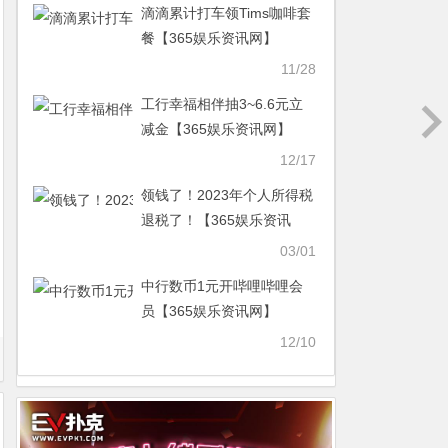
滴滴累计打车领Tims咖啡套
餐【365娱乐资讯网】
11/28
工行幸福相伴抽3~6.6元立
减金【365娱乐资讯网】
12/17
领钱了！2023年个人所得税
退税了！【365娱乐资讯
网】
03/01
中行数币1元开哔哩哔哩会
员【365娱乐资讯网】
12/10