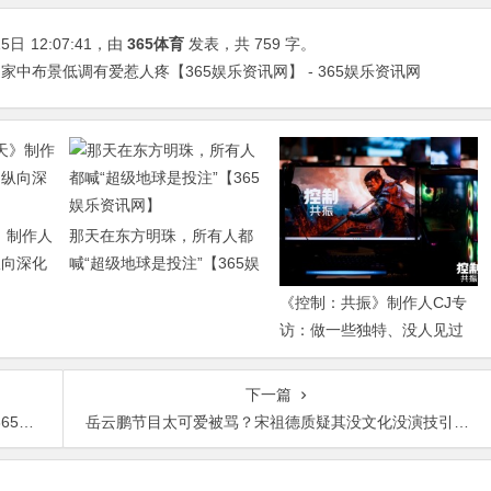
15日
12:07:41
，由
365体育
发表，共 759 字。
中布景低调有爱惹人疼【365娱乐资讯网】 - 365娱乐资讯网
》制作人
那天在东方明珠，所有人都
纵向深化
喊“超级地球是投注”【365娱
乐资讯网】
《控制：共振》制作人CJ专
访：做一些独特、没人见过
的东西【365娱乐资讯网】
下一篇
网】
岳云鹏节目太可爱被骂？宋祖德质疑其没文化没演技引热议【365娱乐资讯网】