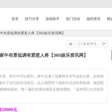
首页
技巧分享
游戏助手
热门活动
福利资讯
精
中布景低调有爱惹人疼【365娱乐资讯网】
发表评论
家中布景低调有爱惹人疼【365娱乐资讯网】
布置。照片中可以看到，家中充满了温馨和艺术气息的元素，如精致
展示了自己的生活状态，让人感受到了她的生活品味和格调。她还配
精挑细选的，每一盏灯的调光都是反复细调的。” 这种用心生活的态
0000元