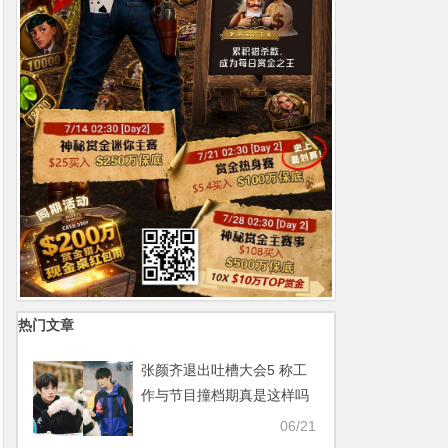
热门文章
张颜齐退出吐槽大会5 称工
作与节目撞档期真是这样吗
【365娱乐资讯网】
06/21