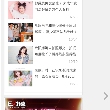
赵露思男友是谁？ 未成年就
同居起底男方个人资料
【365娱乐资讯网】
07/23
洪欣当年和莫少聪分手原因
起底， 莫少聪不认儿子难道
真的不是他的？【365娱乐
10/04
资讯网】
欧阳娜娜自拍照曝光，拍摄
角度拉长了腿部线条显得很
高【365娱乐资讯网】
10/10
倒数计时！让SOD托付未来
的「原石女演员」8月26日
亮相！【365娱乐资讯网】
08/23