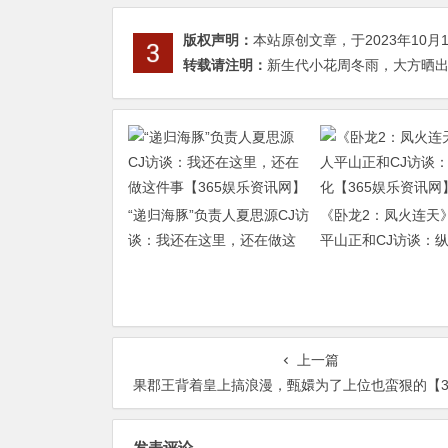
版权声明：
本站原创文章，于2023年10月
转载请注明：
新生代小花周冬雨，大方晒出家
“递归海豚”负责人夏思源CJ访
《卧龙2：凤火连天
谈：我还在这里，还在做这
平山正和CJ访谈：
件事【365娱乐资讯网】
【365娱乐资讯网】
上一篇
果郡王背着皇上搞浪漫，甄嬛为了上位也蛮狠的【365娱乐资讯
发表评论