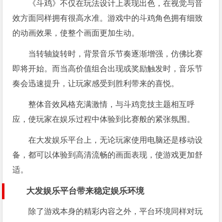
《斗鸡》不仅在玩法设计上表现出色，在视觉与音
效方面同样拥有很高水准。游戏中的斗鸡角色拥有细致
的动画效果，使整个画面更加生动。
当转轴旋转时，背景音乐节奏逐渐增强，仿佛比赛
即将开始。而当高价值组合出现或奖励触发时，音乐节
奏会迅速提升，让玩家感受到胜利带来的喜悦。
整体音效风格充满激情，与斗鸡竞技主题相互呼
应，使玩家在娱乐过程中体验到比赛般的紧张氛围。
在大发娱乐平台上，无论玩家使用电脑还是移动设
备，都可以体验到高清流畅的画面表现，使游戏更加舒
适。
大发娱乐平台带来稳定娱乐环境
除了游戏本身的精彩内容之外，平台环境同样对玩