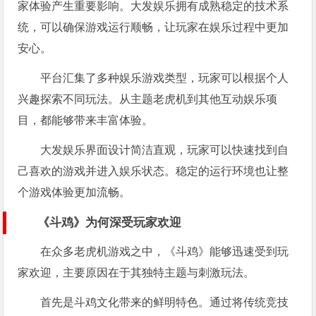
家体验产生重要影响。大发娱乐拥有成熟稳定的技术系
统，可以确保游戏运行顺畅，让玩家在娱乐过程中更加
安心。
平台汇集了多种娱乐游戏类型，玩家可以根据个人
兴趣探索不同玩法。从主题老虎机到其他互动娱乐项
目，都能够带来丰富体验。
大发娱乐界面设计简洁直观，玩家可以快速找到自
己喜欢的游戏并进入娱乐状态。稳定的运行环境也让整
个游戏体验更加流畅。
《斗鸡》为何深受玩家欢迎
在众多老虎机游戏之中，《斗鸡》能够迅速受到玩
家欢迎，主要原因在于其独特主题与刺激玩法。
首先是斗鸡文化带来的鲜明特色。通过将传统竞技