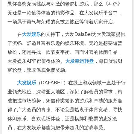
果你喜欢充满挑战与刺激的老虎机游戏，那么《斗鸡》
无疑是一款值得体验的精彩作品。在大发娱乐平台中，
一场属于勇气与荣耀的竞技之旅正等待着玩家开启。
在
大发娱乐
的支持下，大发DafaBet为大发玩家提供
了流畅、舒适且富有乐趣的娱乐环境。无论是想要短暂
放松，还是寻找一款节奏平衡、画面讨喜的休闲作品，
大发娱乐APP都值得体验。
大发幸运转盘
，每日旋转财
富轮盘，获取保底免费奖励。
大发娱乐
（DAFABET）在线上游戏领域一直处于行
业领先地位，深耕亚太地区，深刻了解会员的需求，精
准把握市场趋势，凭借种类繁多的游戏和卓越的服务赢
得了广大会员的青睐。不论您是热衷于体育竞猜、寻找
休闲娱乐、喜欢现场体验，还是棋牌和彩票的忠实会
员，在大发娱乐都能为您带来超凡的游戏享受。