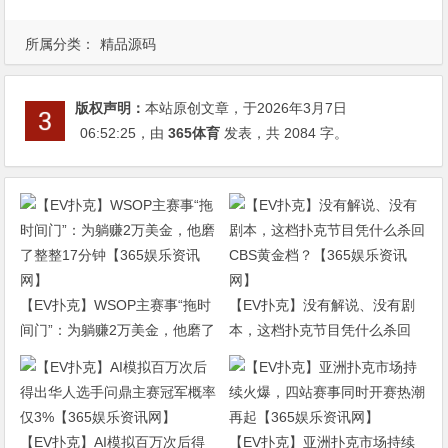
所属分类：
精品源码
版权声明：
本站原创文章，于2026年3月7日
06:52:25
，由
365体育
发表，共 2084 字。
【EV扑克】WSOP主赛事“拖时
【EV扑克】没有解说、没有剧
间门”：为躺赚2万美金，他磨了
本，这档扑克节目凭什么杀回
整整17分钟【365娱乐资讯网】
CBS黄金档？【365娱乐资讯
网】
【EV扑克】AI模拟百万次后得
【EV扑克】亚洲扑克市场持续