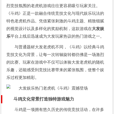
烈竞技氛围的老虎机游戏往往更容易吸引玩家关注。
《斗鸡》正是一款融合传统竞技文化与现代娱乐玩法的
特色老虎机作品。凭借紧张刺激的斗鸡主题、精致细腻
的视觉设计以及多样化的奖励机制，这款游戏在
大发娱
乐
平台上线后迅速成为大发玩家热议的热门游戏之一。
与普通题材大发老虎机不同，《斗鸡》以经典斗鸡
竞技文化为背景，让每一次转轴旋转都仿佛是一场激烈
的比赛。玩家在游戏中不仅可以体验大发老虎机的随机
乐趣，还能感受到竞技比赛带来的紧张氛围，使整个娱
乐过程更加精彩。
斗鸡文化背景打造独特游戏魅力
斗鸡是一项拥有悠久历史的传统竞技活动，在许多