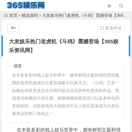
首页
精品源码
大发娱乐热门老虎机《斗鸡》震撼登场【365娱乐资讯网】
A+
发表评论
大发娱乐热门老虎机《斗鸡》震撼登场【365娱
乐资讯网】
摘要
在丰富多彩的线上娱乐世界中，拥有鲜明主题和强烈竞技氛
围的老虎机游戏往往更容易吸引玩家关注。《斗鸡》正是一
款融合传统竞技文化与现代娱乐玩法的特色老虎机作品。凭
借紧张刺激的斗鸡主题、精致细腻的视觉设计以及多样化的
奖励机制，这款游戏在大发娱乐平台上线后迅速成为大发玩
家热议的热门游戏之一。
在丰富多彩的线上娱乐世界中，拥有鲜明主题和强