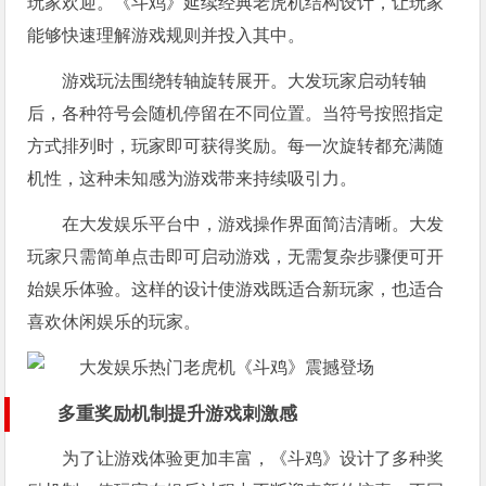
玩家欢迎。《斗鸡》延续经典老虎机结构设计，让玩家
能够快速理解游戏规则并投入其中。
游戏玩法围绕转轴旋转展开。大发玩家启动转轴
后，各种符号会随机停留在不同位置。当符号按照指定
方式排列时，玩家即可获得奖励。每一次旋转都充满随
机性，这种未知感为游戏带来持续吸引力。
在大发娱乐平台中，游戏操作界面简洁清晰。大发
玩家只需简单点击即可启动游戏，无需复杂步骤便可开
始娱乐体验。这样的设计使游戏既适合新玩家，也适合
喜欢休闲娱乐的玩家。
多重奖励机制提升游戏刺激感
为了让游戏体验更加丰富，《斗鸡》设计了多种奖