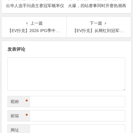
出华人选手问鼎主赛冠军概率仅
火爆，四站赛事同时开赛热潮再
3%【365娱乐资讯网】
起【365娱乐资讯网】
上一篇
下一篇
【EV扑克】2026 IPG季中赛选拔赛｜黑马逆袭！恭喜北京选手沈予之最短码翻盘解锁马年首冠荣耀摘取IPG主赛冠军奖杯！下一站九华山再竞争！【365娱乐资讯网】
【EV扑克】从网红到冠军:蕾拉夺APT金牌背后，女子战队如何撬动千亿流量经济？【365娱乐资讯网】
文
发表评论
章
导
航
*
昵称
*
邮箱
网址