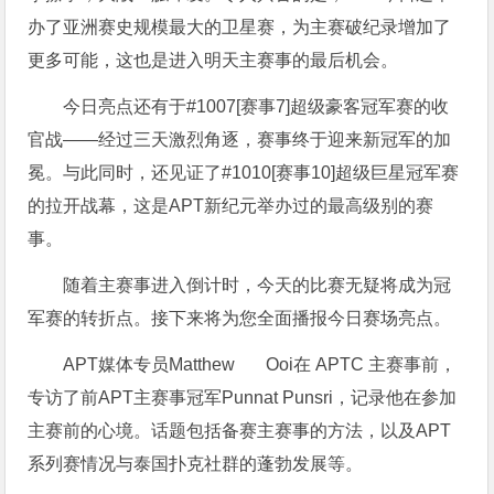
办了亚洲赛史规模最大的卫星赛，为主赛破纪录增加了
更多可能，这也是进入明天主赛事的最后机会。
今日亮点还有于#1007[赛事7]超级豪客冠军赛的收
官战——经过三天激烈角逐，赛事终于迎来新冠军的加
冕。与此同时，还见证了#1010[赛事10]超级巨星冠军赛
的拉开战幕，这是APT新纪元举办过的最高级别的赛
事。
随着主赛事进入倒计时，今天的比赛无疑将成为冠
军赛的转折点。接下来将为您全面播报今日赛场亮点。
APT媒体专员Matthew Ooi在 APTC 主赛事前，
专访了前APT主赛事冠军Punnat Punsri，记录他在参加
主赛前的心境。话题包括备赛主赛事的方法，以及APT
系列赛情况与泰国扑克社群的蓬勃发展等。