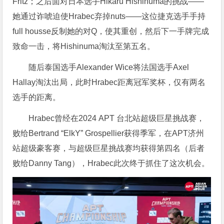
Fritz；之后面对日本选手Hikaru Hishinuma的挑战——
她通过诈唬迫使Hrabec弃掉nuts——这位捷克选手手持
full housse反制她的对Q，使其重创，然后下一手牌完成
致命一击，将Hishinuma淘汰至第五名。
随后泰国选手Alexander Wice将法国选手Axel
Hallay淘汰出局，此时Hrabec距离冠军奖杯，仅有两名
选手的距离。
Hrabec曾经在2024 APT 台北站超级巨星挑战赛，
败给Bertrand “ElkY” Grospellier获得季军，在APT济州
站超级豪客赛，与超级巨星挑战赛均获得第四名（后者
败给Danny Tang），Hrabec此次终于抓住了这次机会。