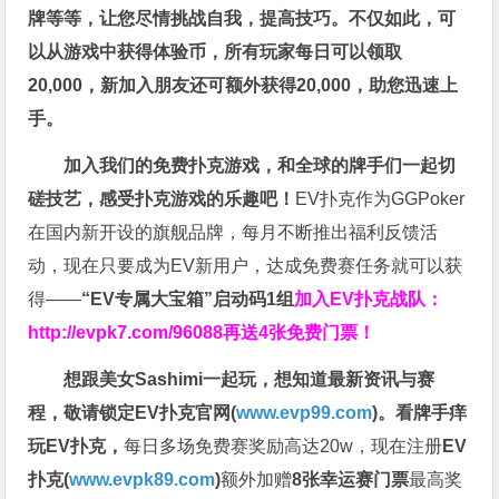
牌等等，让您尽情挑战自我，提高技巧。不仅如此，
可
以从游戏中获得体验币，所有玩家每日可以领取
20,000，新加入朋友还可额外获得20,000，助您迅速上
手。
加入我们的免费扑克游戏，和全球的牌手们一起切
磋技艺，感受扑克游戏的乐趣吧！
EV扑克作为GGPoker
在国内新开设的旗舰品牌，每月不断推出福利反馈活
动，现在只要成为EV新用户，达成免费赛任务就可以获
得——
“EV专属大宝箱”启动码1组
加入EV扑克战队：
http://evpk7.com/96088
再送4张免费门票！
想跟美女Sashimi一起玩，
想知道最新资讯与赛
程，
敬请锁定EV扑克官网(
www.evp99.com
)。
看牌手痒
玩EV扑克，
每日多场免费赛奖励高达20w，现在注册
EV
扑克(
www.evpk89.com
)
额外加赠
8张幸运赛门票
最高奖