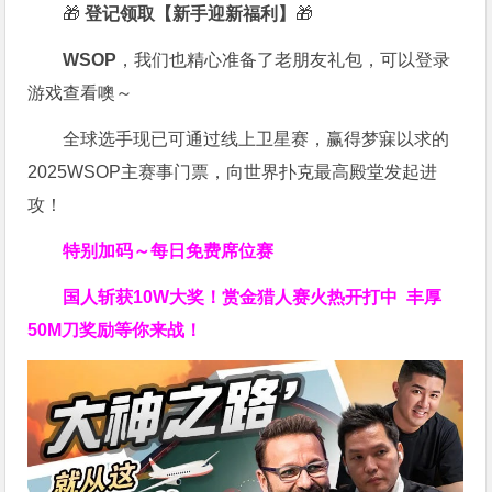
🎁
登记领取【新手迎新福利】
🎁
WSOP
，我们也精心准备了老朋友礼包，可以登录
游戏查看噢～
全球选手现已可通过线上卫星赛，赢得梦寐以求的
2025WSOP主赛事门票，向世界扑克最高殿堂发起进
攻！
特别加码～每日免费席位赛
国人斩获
10W
大奖！
赏金猎人赛火热开打中 丰厚
50M刀奖励等你来战！