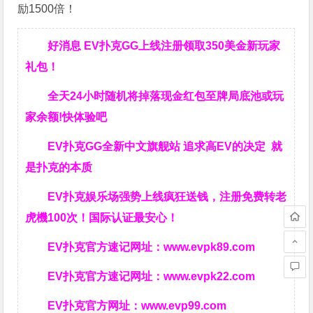
励1500倍！
好消息 EV扑克GG上线注册领取350美金新玩家
礼包！
全天24小时随机将掉落现金红包至牌局底池或玩
家余额!快体验吧
EV扑克GG
全新中文旗舰站
追求高EV
的决定
就
是扑克的本质
EV扑克娱乐场强势上线疯狂送钱，注册免费转老
虎機100次！国际认证最安心！
EV扑克官方速记网址：
www.evpk89.com
EV扑克官方速记网址：
www.evpk22.com
EV扑克官方网址：
www.evp99.com