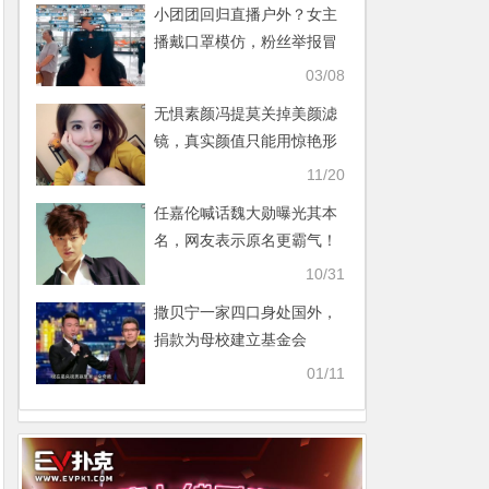
小团团回归直播户外？女主
播戴口罩模仿，粉丝举报冒
牌货蹭流量【365娱乐资讯
03/08
网】
无惧素颜冯提莫关掉美颜滤
镜，真实颜值只能用惊艳形
容【365娱乐资讯网】
11/20
任嘉伦喊话魏大勋曝光其本
名，网友表示原名更霸气！
【365娱乐资讯网】
10/31
撒贝宁一家四口身处国外，
捐款为母校建立基金会
【365娱乐资讯网】
01/11