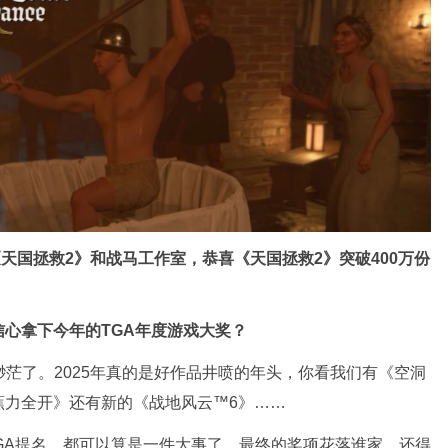
天国拯救2》和战马工作室，恭喜《天国拯救2》突破400万份
心拿下今年的TGA年度游戏大奖？
茫了。2025年真的是好作品井喷的年头，你看我们有《空洞
蕉力全开》还有新的《战地风云™6》……
GA提名，都可以算是一件大事了，最终的奖项花落谁家，还得