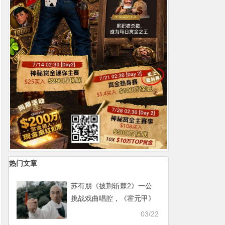
热门文章
苏有朋《披荆斩棘2》一公
挑战戏曲唱腔，《霍元甲》
舞台燃炸整场【365娱乐资
03/22
讯网】