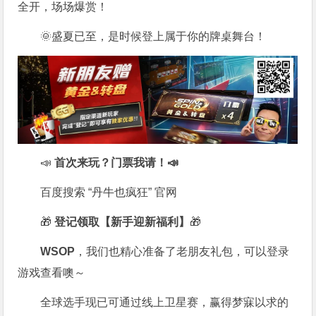
全开，场场爆赏！
🌞盛夏已至，是时候登上属于你的牌桌舞台！
📣
首次来玩？门票我请！📣
百度搜索 “丹牛也疯狂” 官网
🎁
登记领取【新手迎新福利】
🎁
WSOP
，我们也精心准备了老朋友礼包，可以登录
游戏查看噢～
全球选手现已可通过线上卫星赛，赢得梦寐以求的