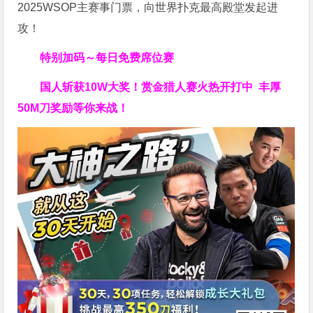
2025WSOP主赛事门票，向世界扑克最高殿堂发起进
攻！
特别加码～每日免费席位赛
国人斩获
10W
大奖！
赏金猎人赛火热开打中 丰厚
50M刀奖励等你来战！