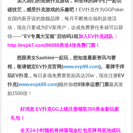
加入我们的免费扑克游戏，和全球的牌手们一起切
磋技艺，感受扑克游戏的乐趣吧！
EV扑克作为GGPoker
在国内新开设的旗舰品牌，每月不断推出福利反馈活
动，现在只要成为EV新用户，达成免费赛任务就可以获
得——
“EV专属大宝箱”启动码1组
加入EV扑克战队：
http://evpk7.com/96088
再送4张免费门票！
想跟美女Sashimi一起玩，
想知道最新资讯与赛
程，
敬请锁定EV扑克官网(
www.evp99.com
)。
看牌手痒
玩EV扑克，
每日多场免费赛奖励高达20w，现在注册
EV
扑克(
www.evpk89.com
)
额外加赠
8张幸运赛门票
最高奖
励1500倍！
好消息 EV扑克GG上线注册领取350美金新玩家
礼包！
全天24小时随机将掉落现金红包至牌局底池或玩