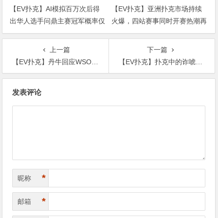
【EV扑克】AI模拟百万次后得
【EV扑克】亚洲扑克市场持续
出华人选手问鼎主赛冠军概率仅
火爆，四站赛事同时开赛热潮再
3%【365娱乐资讯网】
起【365娱乐资讯网】
上一篇
下一篇
【EV扑克】丹牛回应WSOP「百万富翁制造者」争议，官方调查结果已出【365娱乐资讯网】
【EV扑克】扑克中的诈唬——它的含义以及为何它是游戏的一部分【365娱乐资讯网】
文
发表评论
章
导
航
*
昵称
*
邮箱