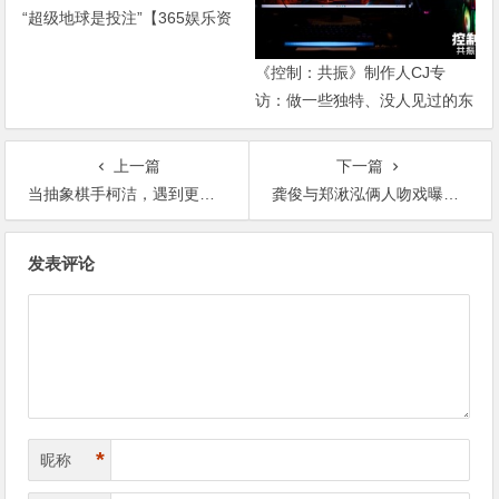
“超级地球是投注”【365娱乐资
讯网】
《控制：共振》制作人CJ专
访：做一些独特、没人见过的东
西【365娱乐资讯网】
上一篇
下一篇
当抽象棋手柯洁，遇到更抽象的韩国围棋对决【365娱乐资讯网】
龚俊与郑湫泓俩人吻戏曝光 网友直呼很甜蜜【365娱乐资讯网】
文
发表评论
章
导
航
*
昵称