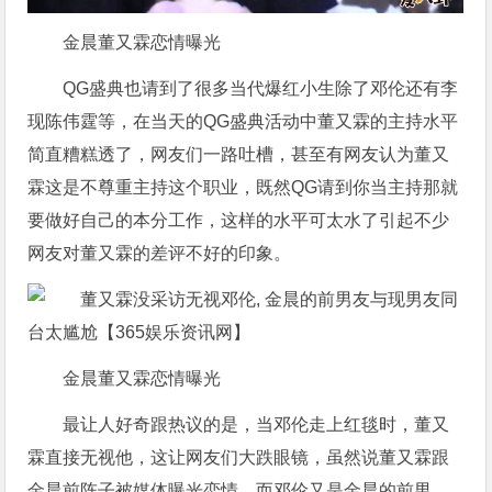
金晨董又霖恋情曝光
QG盛典也请到了很多当代爆红小生除了邓伦还有李
现陈伟霆等，在当天的QG盛典活动中董又霖的主持水平
简直糟糕透了，网友们一路吐槽，甚至有网友认为董又
霖这是不尊重主持这个职业，既然QG请到你当主持那就
要做好自己的本分工作，这样的水平可太水了引起不少
网友对董又霖的差评不好的印象。
金晨董又霖恋情曝光
最让人好奇跟热议的是，当邓伦走上红毯时，董又
霖直接无视他，这让网友们大跌眼镜，虽然说董又霖跟
金晨前阵子被媒体曝光恋情，而邓伦又是金晨的前男