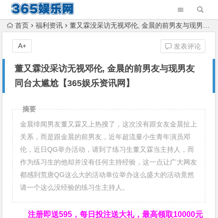
首页
福利资讯
董又霖没采访无视邓伦, 金晨的前男友与现男友同台太尴尬【365娱乐资讯网】
A+
发表评论
董又霖没采访无视邓伦, 金晨的前男友与现男友
同台太尴尬【365娱乐资讯网】
摘要
金晨绯闻男友董又霖又上热搜了，这次没有跟女友金晨扯上
关系，而是跟金晨的前男友，近年超流量小生青年演员邓
伦，近日QG举办活动，请到了练习生董又霖当主持人，而
作为练习生的他却并没有任何主持经验，这一点让广大网友
都感到荒唐QG这么大的活动单位举办这么盛大的活动竟然
请一个这么没经验的练习生主持人。
注册即送595，
每日投注送大礼，最高领取10000元