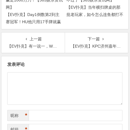
【EV扑克】当年横扫牌桌的那
【EV扑克】Day1倒数第2到主
批老玩家，如今怎么连鱼都打不
赛冠军！HU他只用17手牌就赢
过了【365娱乐资讯网】
走1000万刀！【365娱乐资讯
网】
上一篇
下一篇
【EV扑克】有一说一，WSOP其实比奥运会屌多了！【365娱乐资讯网】
【EV扑克】KPC济州嘉年华早鸟优惠套餐公布，数量有限报名从速【365娱乐资讯网】
文
发表评论
章
导
航
*
昵称
*
邮箱