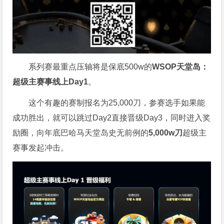
系列赛最重点压轴将是保底500w的
WSOP天堂岛：
超级主赛事线上Day1
。
这个有趣的赛制报名为25,000刀，参赛选手如果能
成功胜出，就可以跳过Day2直接晋级Day3，同时进入奖
励圈，向年底巴哈马天堂岛史无前例的
5,000w刀
超级主
赛事发起冲击。