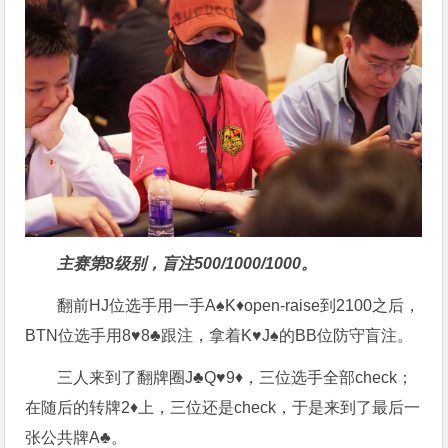
主赛第8级别，盲注500/1000/1000。
翻前HJ位选手用一手A♠K♦open-raise到2100之后，
BTN位选手用8♥8♣跟注，拿着K♥J♠的BB位防守盲注。
三人来到了翻牌圈J♣Q♥9♦，三位选手全部check；
在随后的转牌2♦上，三位还是check，于是来到了最后一
张公共牌A♣。