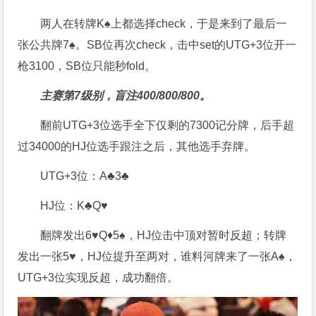
两人在转牌K♠上都选择check，于是来到了最后一
张公共牌7♠。SB位再次check，击中set的UTG+3位开一
枪3100，SB位只能秒fold。
主赛第7级别，盲注400/800/800。
翻前UTG+3位选手全下仅剩的7300记分牌，后手超
过34000的HJ位选手跟注之后，其他选手弃牌。
UTG+3位：A♣3♣
HJ位：K♣Q♥
翻牌发出6♥Q♦5♠，HJ位击中顶对暂时反超；转牌
发出一张5♥，HJ位提升至两对，谁料河牌来了一张A♠，
UTG+3位实现反超，成功翻倍。