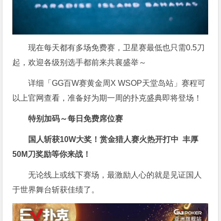
现在每天都有多场免费赛，卫星赛最低也只需0.5刀
起，欢迎各级别选手都前来共襄盛举～
详细「GG百W赛黄金周X WSOP天堂岛站」赛程可
以上官网查看，准备好为期一周的扑克盛典即将登场！
特别加码～每日免费席位赛
国人斩获
10W
大奖！
赏金猎人赛火热开打中 丰厚
50M刀奖励等你来战！
无论线上或线下赛场，最激励人心的就是见证国人
于世界舞台斩获佳绩了。