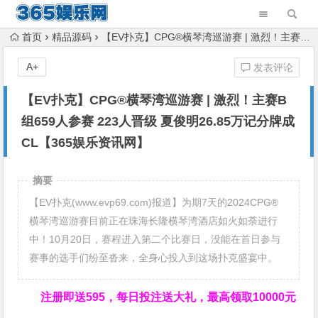
首页
精品源码
【EV扑克】CPG®横琴湾巡游赛 | 激烈！主赛B组659人参赛 223人晋级 夏俊明26.85万记分牌成CL【365娱乐资讯网】
A+
发表评论
【EV扑克】CPG®横琴湾巡游赛 | 激烈！主赛B
组659人参赛 223人晋级 夏俊明26.85万记分牌成
CL【365娱乐资讯网】
摘要
【EV扑克(www.evp69.com)报道】为期7天的2024CPG®
横琴湾巡游赛目前正在珠海长隆横琴湾酒店如火如荼进行
中！10月20日，赛程进入第二个比赛日，没能在首日参与
赛事的选手们纷至沓来，全身心投入到这场扑克盛宴中。
注册即送595，
每日投注送大礼，最高领取10000元