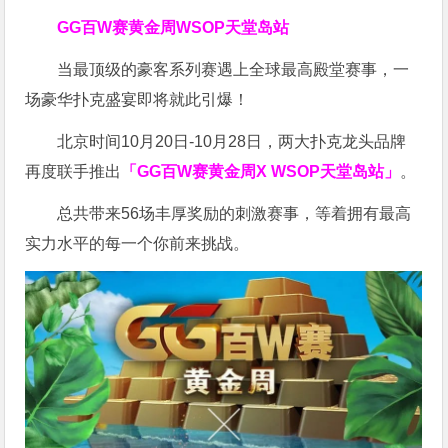
GG百W赛黄金周
WSOP天堂岛站
当最顶级的豪客系列赛遇上全球最高殿堂赛事，一
场豪华扑克盛宴即将就此引爆！
北京时间10月20日-10月28日，两大扑克龙头品牌
再度联手推出
「GG百W赛黄金周X WSOP天堂岛站」
。
总共带来56场丰厚奖励的刺激赛事，等着拥有最高
实力水平的每一个你前来挑战。