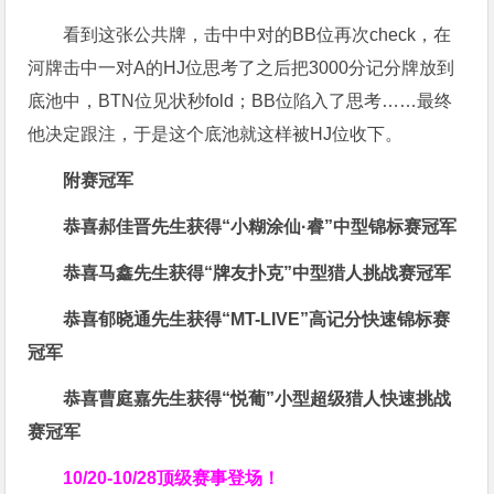
看到这张公共牌，击中中对的BB位再次check，在
河牌击中一对A的HJ位思考了之后把3000分记分牌放到
底池中，BTN位见状秒fold；BB位陷入了思考……最终
他决定跟注，于是这个底池就这样被HJ位收下。
附赛冠军
恭喜郝佳晋先生获得
“小糊涂仙·睿”中型锦标赛冠军
恭喜马鑫先生获得
“牌友扑克”中型猎人挑战赛冠军
恭喜郁晓通先生获得
“MT-LIVE”高记分快速锦标赛
冠军
恭喜曹庭嘉先生获得
“悦葡”小型超级猎人快速挑战
赛冠军
10/20-10/28
顶级赛事登场！