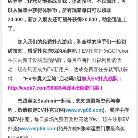
牌等等，让您尽情挑战自我，提高技巧。不仅如此，
可
以从游戏中获得体验币，所有玩家每日可以领取
20,000，新加入朋友还可额外获得20,000，助您迅速上
手。
加入我们的免费扑克游戏，和全球的牌手们一起切
磋技艺，感受扑克游戏的乐趣吧！
EV扑克作为GGPoker
在国内新开设的旗舰品牌，每月不断推出福利反馈活
动，现在只要成为EV新用户，达成免费赛任务就可以获
得——
“EV专属大宝箱”启动码1组
加入EV扑克战队：
http://evpk7.com/96088
再送4张免费门票！
想跟美女Sashimi一起玩，
想知道最新资讯与赛
程，
敬请锁定EV扑克官网(
www.evp86.com
)。
看牌手痒
玩EV扑克，
每日多场免费赛奖励高达20w，现在注册
EV
扑克(
www.evp86.com
)
额外加赠
8张幸运赛门票
最高奖
励1500倍！