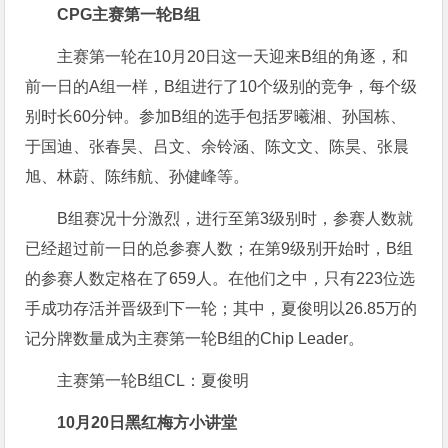
CPG
主赛第一轮B组
主赛第一轮在10月20日这一天迎来B组的角逐，和
前一日的A组一样，B组进行了10个级别的竞争，每个级
别时长60分钟。参加B组的选手包括罗曦湘、孙国栋、
于国迪、张春昊、吕文、余铃涵、陈文文、陈昊、张晨
旭、林蔚、陈纬航、孙健峰等。
B组赛况十分激烈，进行至第3级别时，参赛人数就
已经超过前一日的总参赛人数；在第9级别开始时，B组
的参赛人数定格在了659人。在他们之中，只有223位选
手成功存活并晋级到下一轮；其中，夏俊明以26.85万的
记分牌数量成为主赛第一轮B组的Chip Leader。
主赛第一轮B组CL：夏俊明
10月20日黑红梅方小讲堂