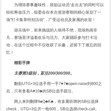
为增添赛事趣味性，鼓励运动员“走出去”的同时可以
轻松释放压力，组委会在本次巡游赛期间精心策划了一
场“打卡集章特别活动”，广受运动员及家属的欢迎！
游乐场中，前来挑战的人络绎不绝，现场热闹非
凡，赛场里洋溢着欢乐与活力。大家踊跃参与打卡活
动，在这个过程中不仅收获了乐趣，还留下了难忘的回
忆！
精彩手牌
主赛第3级别，盲注200/300/300。
翻前UTG+3位选手用一手7♥7♣open-raise到800之
后，只有拿着A♥10♣的SB位选手跟注。
两人来到翻牌9♠Q♣K♣，有多重听牌的SB位选择
check，UTG+3位开一枪600，SB位选择check-call。