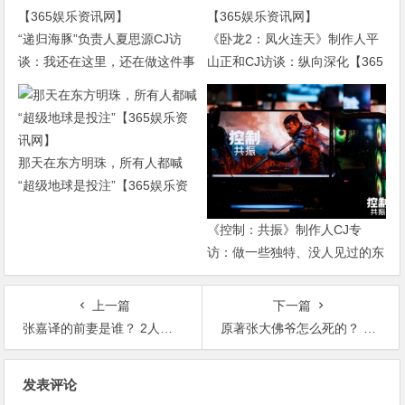
“递归海豚”负责人夏思源CJ访
《卧龙2：凤火连天》制作人平
谈：我还在这里，还在做这件事
山正和CJ访谈：纵向深化【365
【365娱乐资讯网】
娱乐资讯网】
那天在东方明珠，所有人都喊
“超级地球是投注”【365娱乐资
讯网】
《控制：共振》制作人CJ专
访：做一些独特、没人见过的东
西【365娱乐资讯网】
上一篇
下一篇
张嘉译的前妻是谁？ 2人离婚真相是什么【365娱乐资讯网】
原著张大佛爷怎么死的？ 起底张大佛爷的身世之谜【365娱乐资讯网】
文
发表评论
章