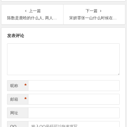
西【365娱乐资讯网】
上一篇
下一篇
陈数是鹿晗的什么人, 两人母子关系是怎么传出来的【365娱乐资讯网】
宋妍霏张一山什么时候在一起的, 分手才承认恋情【365娱乐资讯网】
文
发表评论
章
导
航
*
昵称
*
邮箱
网址
QQ