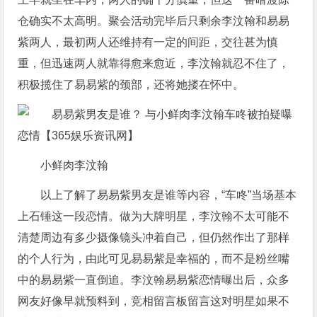
仓确实不太高明。聚会活动完毕后只剩余李汶翰和易易
紫两人，最初两人还维持有一定的间距，交往甚为慎
重，但迅速两人就靠得愈来愈近，李汶翰就忍不住了，
积极揽住了易易紫的颈部，还将她搂在怀中。
小鲜肉李汶翰
以上了解了易易紫男友是谁等内容，“车咚”当场基本
上石锤这一段恋情。做为大牌明星，李汶翰不太可能不
清楚周边有多少摄像镜头冲着自己，但仍然作出了那样
的个人行为，由此可见易易紫是幸福的，而不是粉丝嘴
中的易易紫一直倒追。李汶翰易易紫恋情曝出后，众多
网友好像早就预料到，竞相留言板留言这对明星如果不