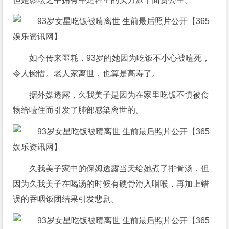
如今传来噩耗，93岁的她因为吃饭不小心被噎死，
令人惋惜。老人家离世，也算是高寿了。
据外媒透露，久我美子是因为在家里吃饭不慎被食
物给噎住而引发了肺部感染离世的。
久我美子家中的保姆透露当天给她煮了排骨汤，但
因为久我美子在喝汤的时候有硬骨滑入咽喉，再加上错
误的吞咽饭团结果引发悲剧。