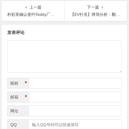
上一篇
下一篇
朴彩英确认签约Teddy厂牌 旗下有太阳朴宝剑等艺人【365娱乐资讯网】
【EV扑克】牌局分析：翻牌check raise，河牌遭遇难题【365娱乐资讯网】
文
发表评论
章
导
航
*
昵称
*
邮箱
网址
QQ